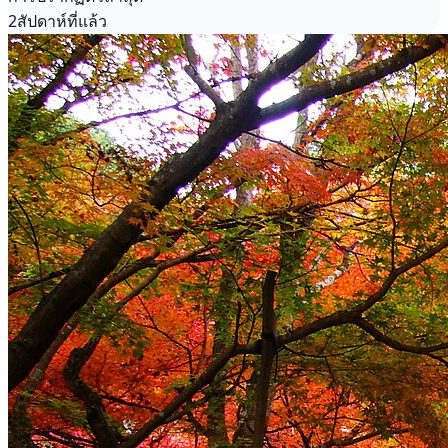
2สัปดาห์ที่แล้ว