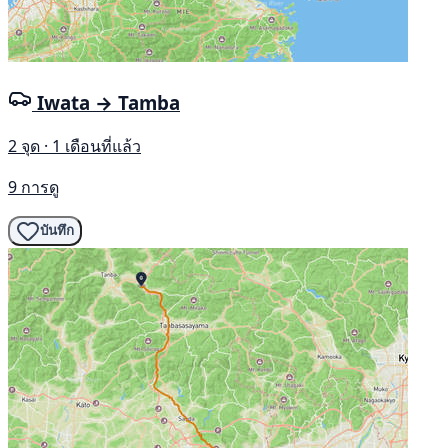
Iwata → Tamba
2 จุด · 1 เดือนที่แล้ว
9 การดู
บันทึก