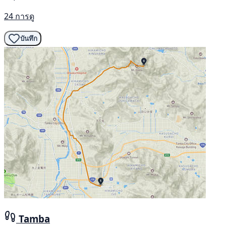
24 การดู
บันทึก
Tamba