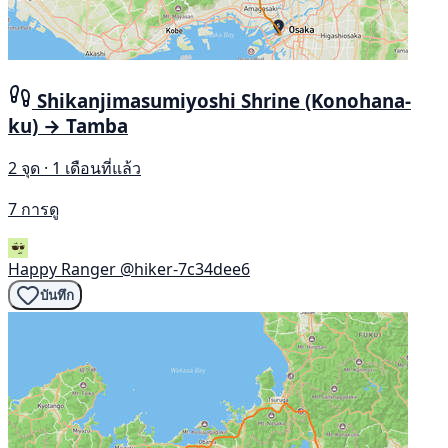
Shikanjimasumiyoshi Shrine (Konohana-
ku) → Tamba
2 จุด · 1 เดือนที่แล้ว
7 การดู
Happy Ranger
@hiker-7c34dee6
บันทึก