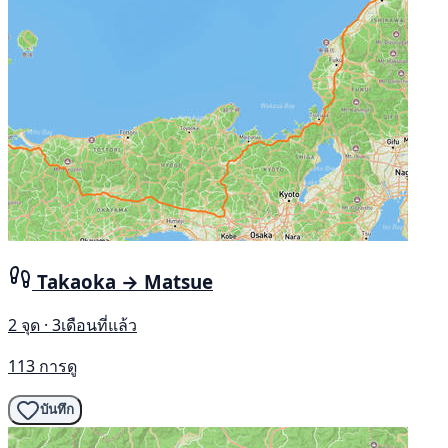
Takaoka → Matsue
2 จุด · 3เดือนที่แล้ว
113 การดู
บันทึก