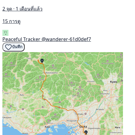
2 จุด · 1 เดือนที่แล้ว
15 การดู
Peaceful Tracker
@wanderer-61d0def7
บันทึก