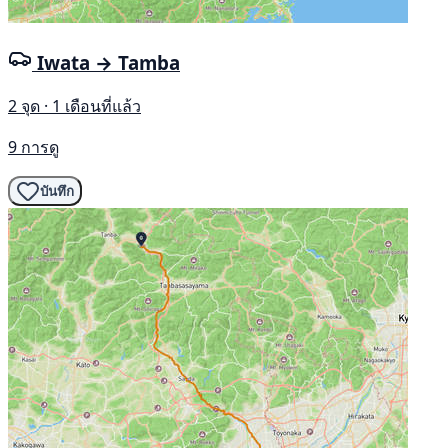
Iwata → Tamba
2 จุด · 1 เดือนที่แล้ว
9 การดู
บันทึก