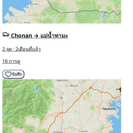
Chonan → แม่น้ำทามะ
2 จุด · 2เดือนที่แล้ว
16 การดู
บันทึก