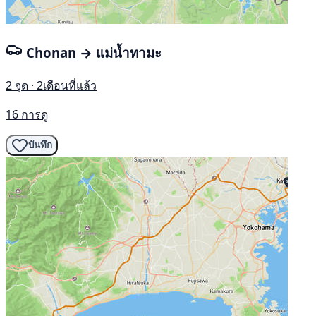
Chonan → แม่น้ำทามะ
2 จุด · 2เดือนที่แล้ว
16 การดู
บันทึก