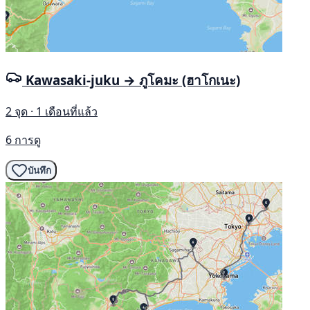
Kawasaki-juku → ภูโคมะ (ฮาโกเนะ)
2 จุด · 1 เดือนที่แล้ว
6 การดู
บันทึก