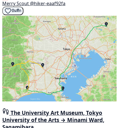
Merry Scout
@hiker-eaaf92fa
บันทึก
The University Art Museum, Tokyo
University of the Arts → Minami Ward,
Sagamihara