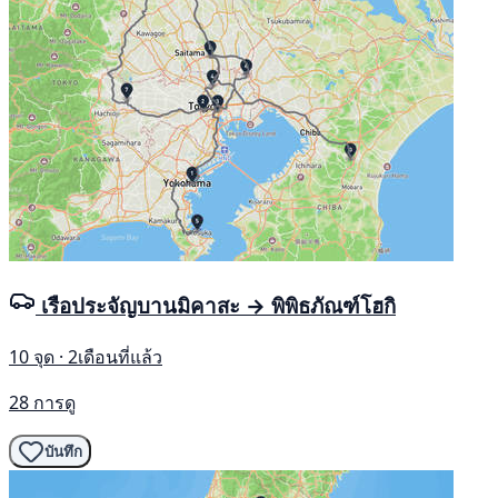
เรือประจัญบานมิคาสะ → พิพิธภัณฑ์โฮกิ
10 จุด · 2เดือนที่แล้ว
28 การดู
บันทึก