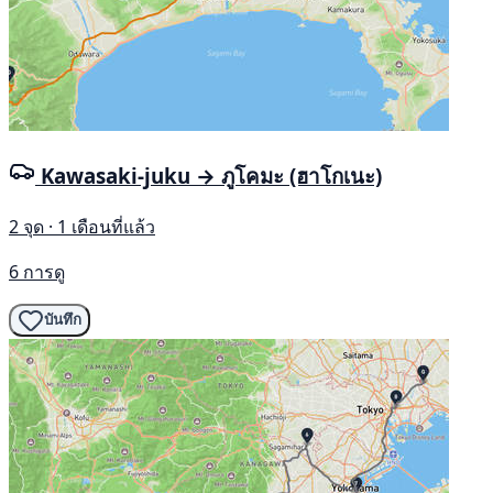
Kawasaki-juku → ภูโคมะ (ฮาโกเนะ)
2 จุด · 1 เดือนที่แล้ว
6 การดู
บันทึก