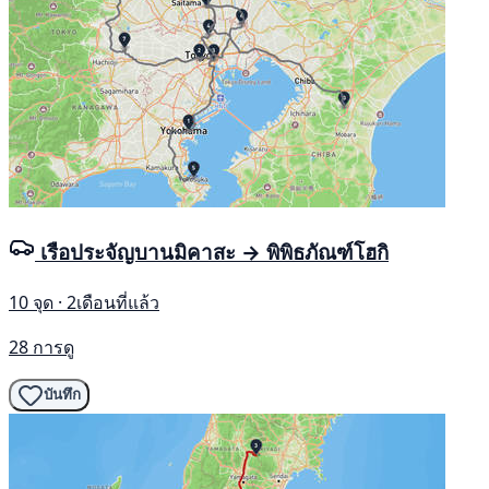
เรือประจัญบานมิคาสะ → พิพิธภัณฑ์โฮกิ
10 จุด · 2เดือนที่แล้ว
28 การดู
บันทึก