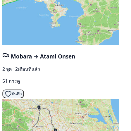
Mobara → Atami Onsen
2 จุด · 2เดือนที่แล้ว
51 การดู
บันทึก