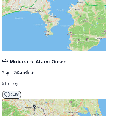
Mobara → Atami Onsen
2 จุด · 2เดือนที่แล้ว
51 การดู
บันทึก