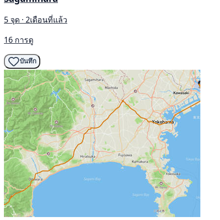
5 จุด · 2เดือนที่แล้ว
16 การดู
บันทึก