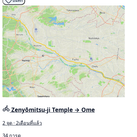
บันทึก
Zenyōmitsu-ji Temple → Ome
2 จุด · 2เดือนที่แล้ว
34 การดู