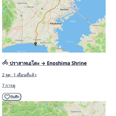
ปราสาทเอโดะ → Enoshima Shrine
2 จุด · 1 เดือนที่แล้ว
7 การดู
บันทึก