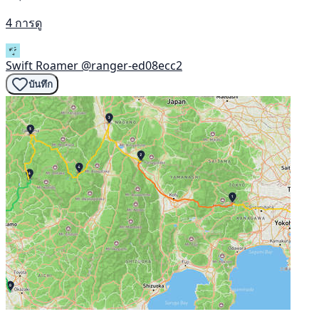
4 การดู
Swift Roamer
@ranger-ed08ecc2
บันทึก