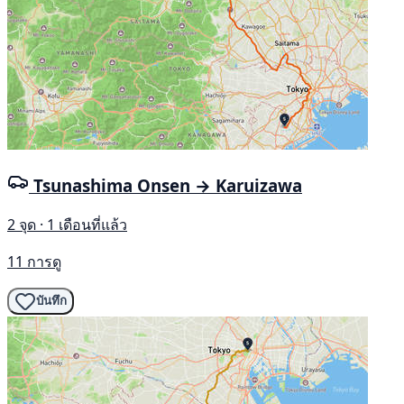
Tsunashima Onsen → Karuizawa
2 จุด · 1 เดือนที่แล้ว
11 การดู
บันทึก