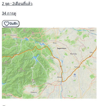
2 จุด · 2เดือนที่แล้ว
34 การดู
บันทึก