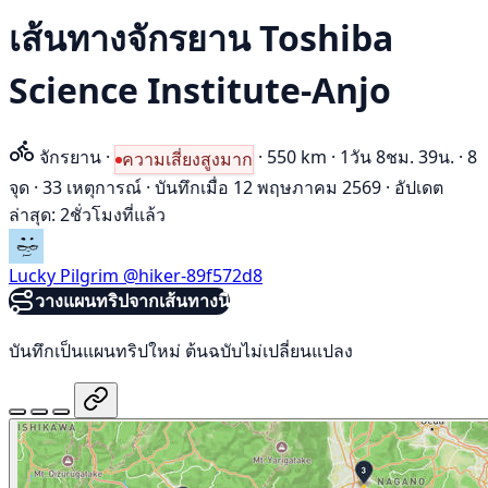
เส้นทางจักรยาน Toshiba
Science Institute-Anjo
จักรยาน
·
·
550 km
·
1วัน 8ชม. 39น.
·
8
ความเสี่ยงสูงมาก
จุด
·
33 เหตุการณ์
·
บันทึกเมื่อ 12 พฤษภาคม 2569
·
อัปเดต
ล่าสุด: 2ชั่วโมงที่แล้ว
Lucky Pilgrim
@hiker-89f572d8
วางแผนทริปจากเส้นทางนี้
บันทึกเป็นแผนทริปใหม่ ต้นฉบับไม่เปลี่ยนแปลง