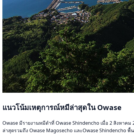
แนวโน้มเหตุการณ์หมีล่าสุดใน Owase
Owase มีรายงานหมีดำที่ Owase Shindencho เมื่อ 2 สิงหาคม 2569
ล่าสุดรวมถึง Owase Magosecho และOwase Shindencho พื้นที่