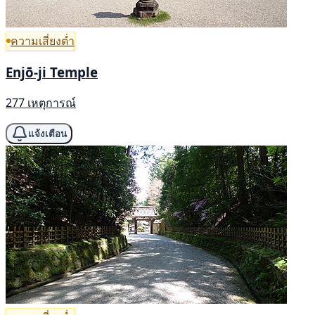
ความเสี่ยงต่ำ
Enjō-ji Temple
277 เหตุการณ์
แจ้งเตือน