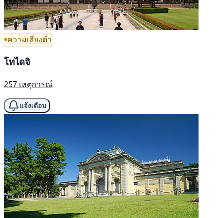
ความเสี่ยงต่ำ
โทไดจิ
257 เหตุการณ์
แจ้งเตือน