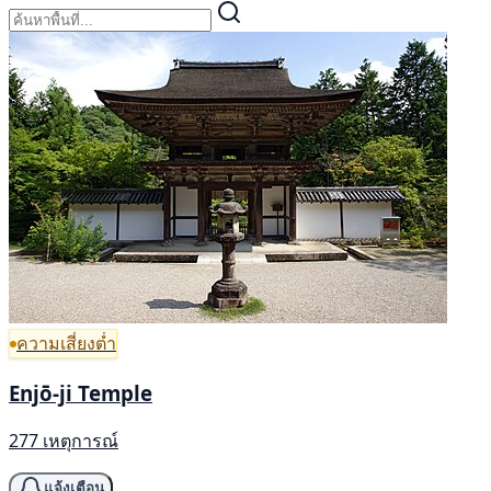
ความเสี่ยงต่ำ
Enjō-ji Temple
277 เหตุการณ์
แจ้งเตือน