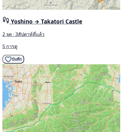
Yoshino → Takatori Castle
2 จุด · 3สัปดาห์ที่แล้ว
5 การดู
บันทึก