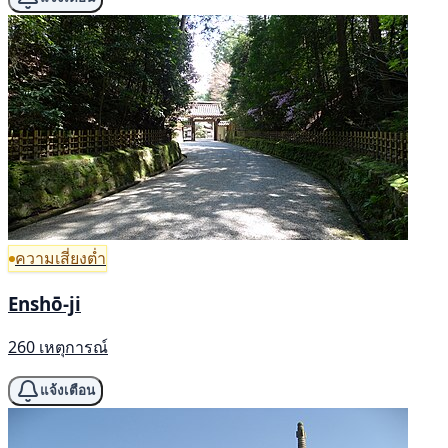
ความเสี่ยงต่ำ
Enshō-ji
260 เหตุการณ์
แจ้งเตือน