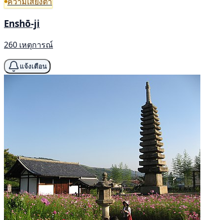
ความเสี่ยงต่ำ
Enshō-ji
260 เหตุการณ์
แจ้งเตือน