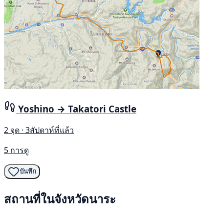
Yoshino → Takatori Castle
2 จุด · 3สัปดาห์ที่แล้ว
5 การดู
บันทึก
สถานที่ในจังหวัดนาระ