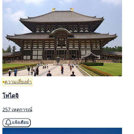
ความเสี่ยงต่ำ
โทไดจิ
257 เหตุการณ์
แจ้งเตือน