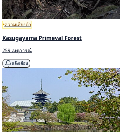
ความเสี่ยงต่ำ
Kasugayama Primeval Forest
259 เหตุการณ์
แจ้งเตือน