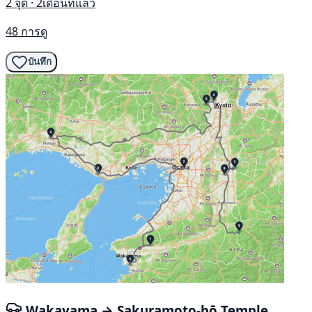
2 จุด · 2เดือนที่แล้ว
48 การดู
บันทึก
Wakayama → Sakuramoto-bō Temple