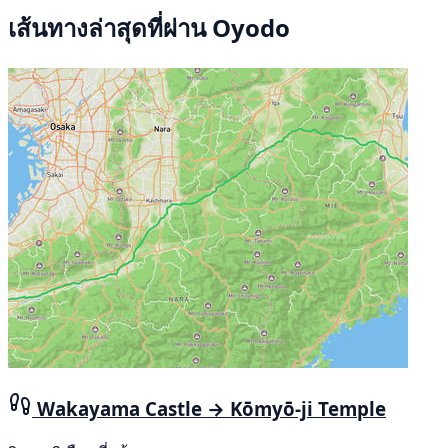
เส้นทางล่าสุดที่ผ่าน Oyodo
Wakayama Castle → Kōmyō-ji Temple