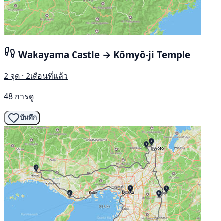
Wakayama Castle → Kōmyō-ji Temple
2 จุด · 2เดือนที่แล้ว
48 การดู
บันทึก