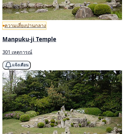
ความเสี่ยงปานกลาง
Manpuku-ji Temple
301 เหตุการณ์
แจ้งเตือน