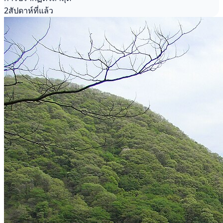
2สัปดาห์ที่แล้ว