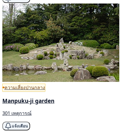
ความเสี่ยงปานกลาง
Manpuku-ji garden
301 เหตุการณ์
แจ้งเตือน