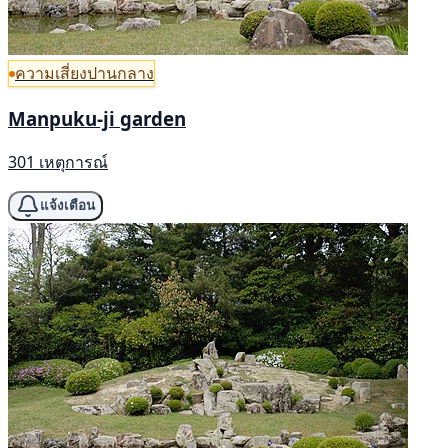
ความเสี่ยงปานกลาง
Manpuku-ji garden
301 เหตุการณ์
แจ้งเตือน