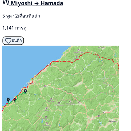
Miyoshi → Hamada
5 จุด · 2เดือนที่แล้ว
1,141 การดู
บันทึก