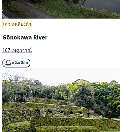
ความเสี่ยงต่ำ
Gōnokawa River
187 เหตุการณ์
แจ้งเตือน