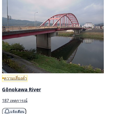
ความเสี่ยงต่ำ
Gōnokawa River
187 เหตุการณ์
แจ้งเตือน