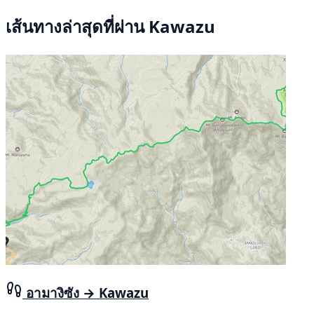
เส้นทางล่าสุดที่ผ่าน Kawazu
อามางิซัง → Kawazu