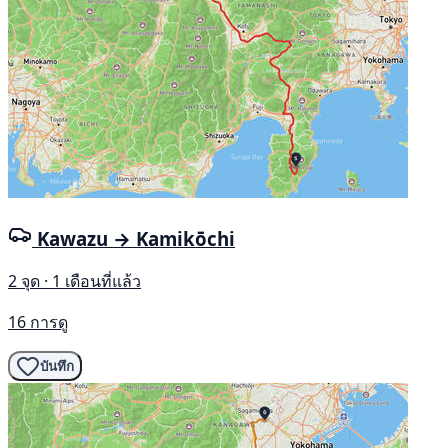
Kawazu → Kamikōchi
2 จุด · 1 เดือนที่แล้ว
16 การดู
บันทึก