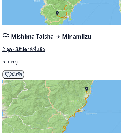
Mishima Taisha → Minamiizu
2 จุด · 3สัปดาห์ที่แล้ว
5 การดู
บันทึก