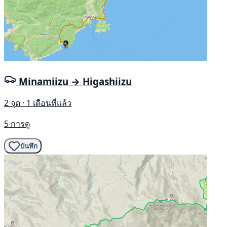
Minamiizu → Higashiizu
2 จุด · 1 เดือนที่แล้ว
5 การดู
บันทึก