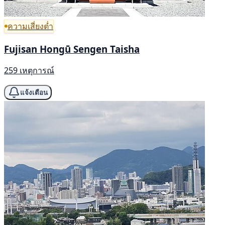
ความเสี่ยงต่ำ
Fujisan Hongū Sengen Taisha
259 เหตุการณ์
แจ้งเตือน