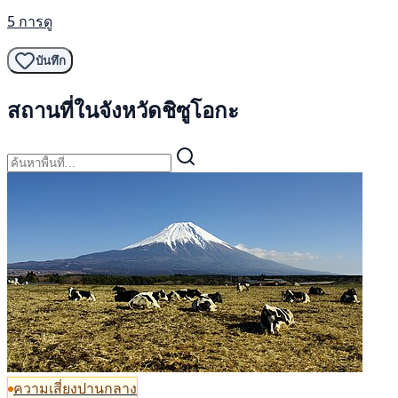
5 การดู
บันทึก
สถานที่ในจังหวัดชิซูโอกะ
ความเสี่ยงปานกลาง