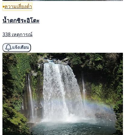
ความเสี่ยงต่ำ
น้ำตกชิระอิโตะ
338 เหตุการณ์
แจ้งเตือน