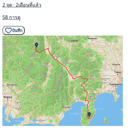
2 จุด · 2เดือนที่แล้ว
58 การดู
บันทึก