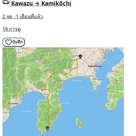
Kawazu → Kamikōchi
2 จุด · 1 เดือนที่แล้ว
16 การดู
บันทึก