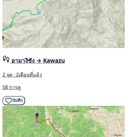
อามางิซัง → Kawazu
2 จุด · 2เดือนที่แล้ว
58 การดู
บันทึก