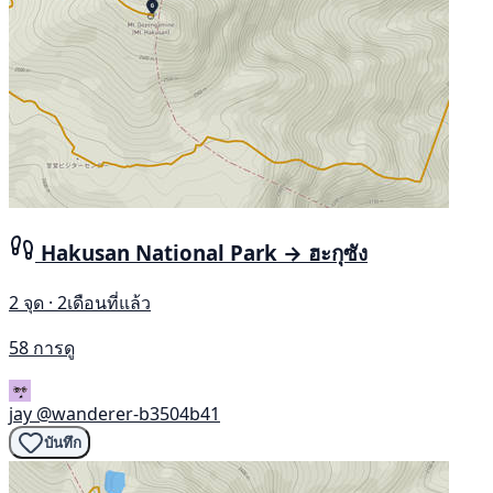
Hakusan National Park → ฮะกุซัง
2 จุด · 2เดือนที่แล้ว
58 การดู
jay
@wanderer-b3504b41
บันทึก