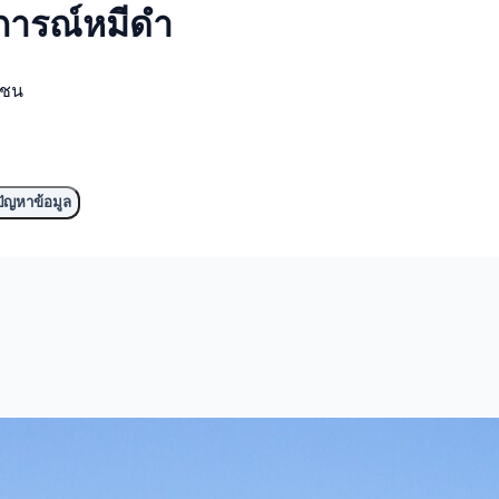
การณ์
หมีดำ
มชน
ัญหาข้อมูล