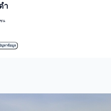
ีดำ
มชน
ัญหาข้อมูล