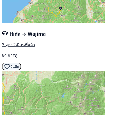
Hida → Wajima
3 จุด · 2เดือนที่แล้ว
84 การดู
บันทึก