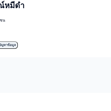
ณ์
หมีดำ
มชน
ัญหาข้อมูล