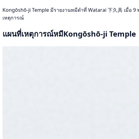
Kongōshō-ji Temple มีรายงานหมีดำที่ Watarai 下久具 เมื่อ 9 พฤศจ
เหตุการณ์
แผนที่เหตุการณ์หมีKongōshō-ji Temple