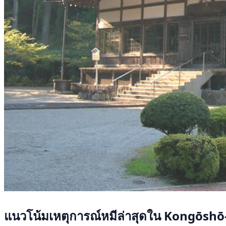
แนวโน้มเหตุการณ์หมีล่าสุดใน Kongōshō