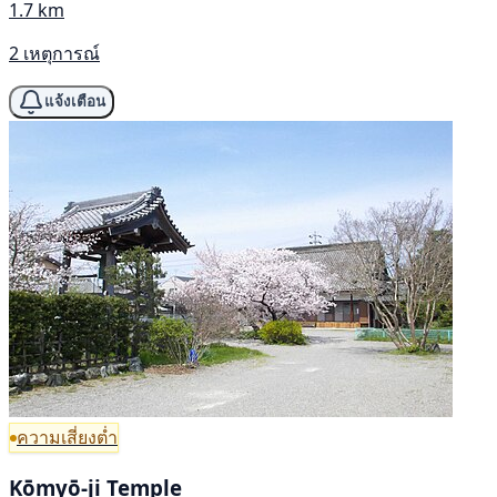
1.7 km
2 เหตุการณ์
แจ้งเตือน
ความเสี่ยงต่ำ
Kōmyō-ji Temple