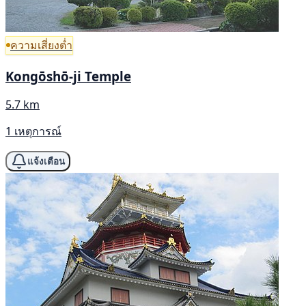
ความเสี่ยงต่ำ
Kongōshō-ji Temple
5.7 km
1 เหตุการณ์
แจ้งเตือน