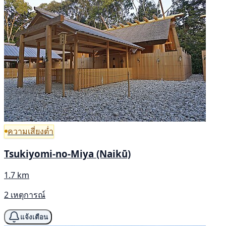
ความเสี่ยงต่ำ
Tsukiyomi-no-Miya (Naikū)
1.7 km
2 เหตุการณ์
แจ้งเตือน