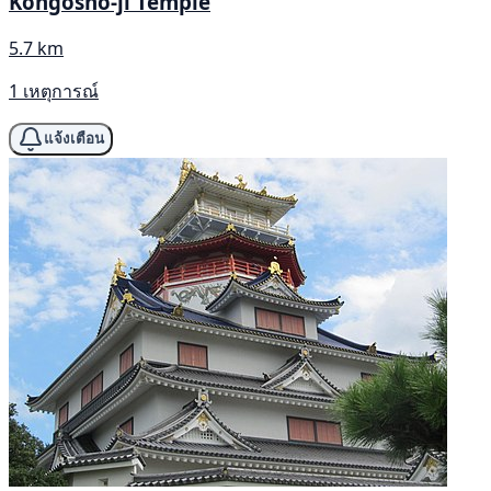
Kongōshō-ji Temple
5.7 km
1 เหตุการณ์
แจ้งเตือน