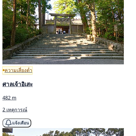
ความเสี่ยงต่ำ
ศาลเจ้าอิเสะ
482 m
2 เหตุการณ์
แจ้งเตือน