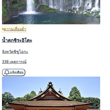
ความเสี่ยงต่ำ
น้ำตกชิระอิโตะ
จังหวัดชิซูโอกะ
338 เหตุการณ์
แจ้งเตือน