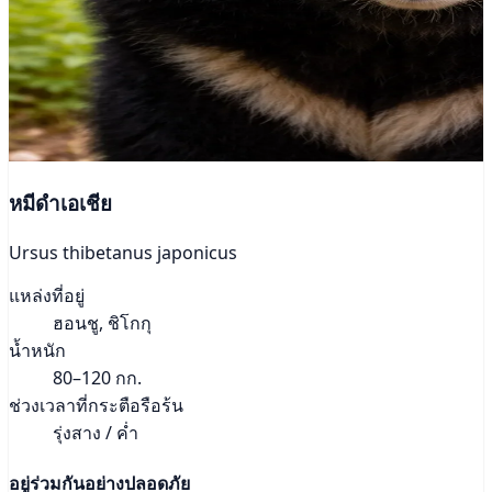
หมีดำเอเชีย
Ursus thibetanus japonicus
แหล่งที่อยู่
ฮอนชู, ชิโกกุ
น้ำหนัก
80–120 กก.
ช่วงเวลาที่กระตือรือร้น
รุ่งสาง / ค่ำ
อยู่ร่วมกันอย่างปลอดภัย