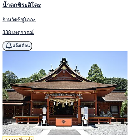
น้ำตกชิระอิโตะ
จังหวัดชิซูโอกะ
338 เหตุการณ์
แจ้งเตือน