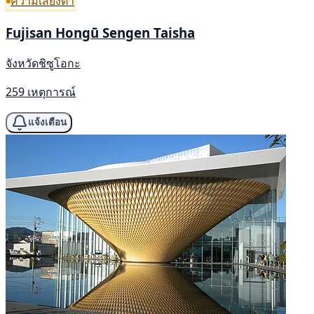
ความเสี่ยงต่ำ
Fujisan Hongū Sengen Taisha
จังหวัดชิซูโอกะ
259 เหตุการณ์
แจ้งเตือน