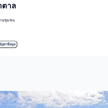
้ำตาล
งานชุมชน
ัญหาข้อมูล