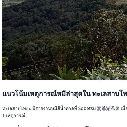
แนวโน้มเหตุการณ์หมีล่าสุดใน ทะเลสาบโ
ทะเลสาบโทยะ มีรายงานหมีสีน้ำตาลที่ Sobetsu 洞爺湖温泉 เมื่อ 7 พฤ
1 เหตุการณ์