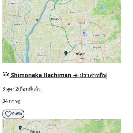
Shimonaka Hachiman → ปราสาทกิฟุ
3 จุด · 2เดือนที่แล้ว
34 การดู
บันทึก