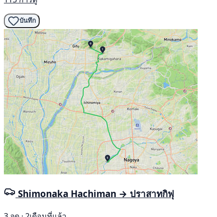
บันทึก
Shimonaka Hachiman → ปราสาทกิฟุ
3 จุด · 2เดือนที่แล้ว