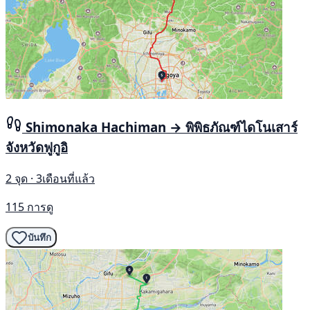
Shimonaka Hachiman → พิพิธภัณฑ์ไดโนเสาร์
จังหวัดฟูกูอิ
2 จุด · 3เดือนที่แล้ว
115 การดู
บันทึก