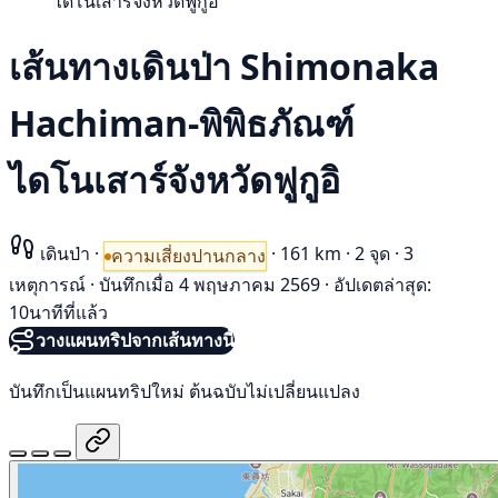
ไดโนเสาร์จังหวัดฟูกูอิ
เส้นทางเดินป่า Shimonaka
Hachiman-พิพิธภัณฑ์
ไดโนเสาร์จังหวัดฟูกูอิ
เดินป่า
·
·
161 km
·
2 จุด
·
3
ความเสี่ยงปานกลาง
เหตุการณ์
·
บันทึกเมื่อ 4 พฤษภาคม 2569
·
อัปเดตล่าสุด:
10นาทีที่แล้ว
วางแผนทริปจากเส้นทางนี้
บันทึกเป็นแผนทริปใหม่ ต้นฉบับไม่เปลี่ยนแปลง