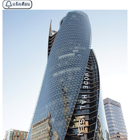
แจ้งเตือน