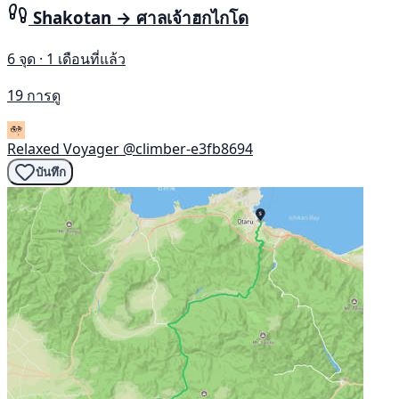
Shakotan → ศาลเจ้าฮกไกโด
6 จุด · 1 เดือนที่แล้ว
19 การดู
Relaxed Voyager
@climber-e3fb8694
บันทึก