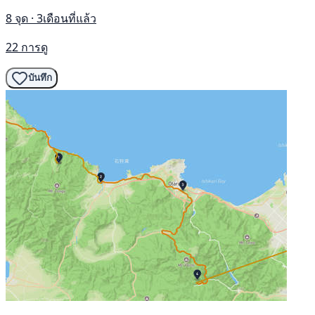
8 จุด · 3เดือนที่แล้ว
22 การดู
บันทึก