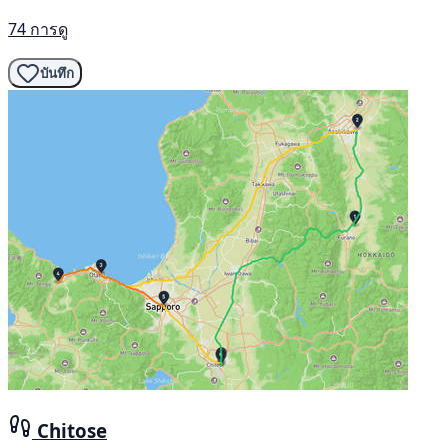
74 การดู
บันทึก
Chitose