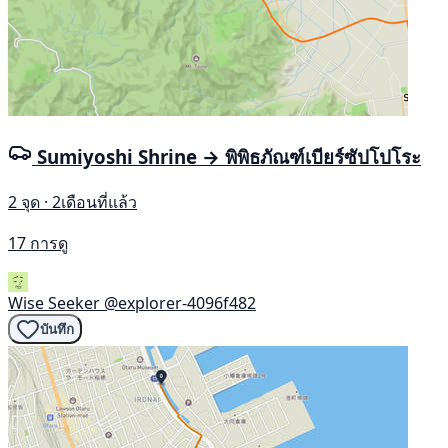
Sumiyoshi Shrine → พิพิธภัณฑ์เบียร์ซัปโปโระ
2 จุด · 2เดือนที่แล้ว
17 การดู
Wise Seeker
@explorer-4096f482
บันทึก