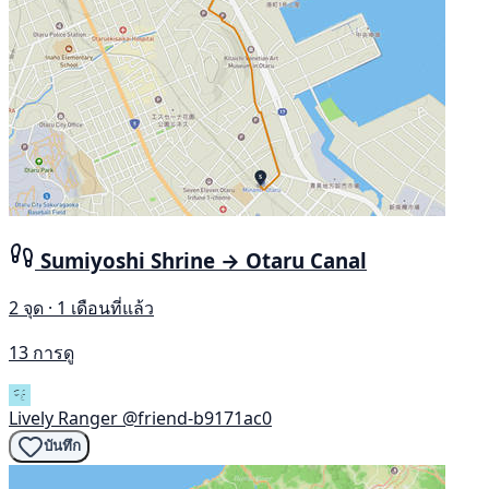
Sumiyoshi Shrine → Otaru Canal
2 จุด · 1 เดือนที่แล้ว
13 การดู
Lively Ranger
@friend-b9171ac0
บันทึก