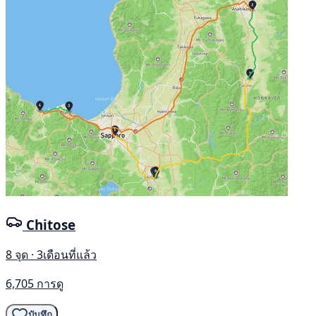
Chitose
8 จุด · 3เดือนที่แล้ว
6,705 การดู
บันทึก