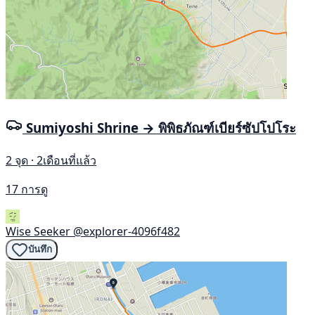
Sumiyoshi Shrine → พิพิธภัณฑ์เบียร์ซัปโปโระ
2 จุด · 2เดือนที่แล้ว
17 การดู
Wise Seeker
@explorer-4096f482
บันทึก