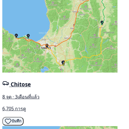
Chitose
8 จุด · 3เดือนที่แล้ว
6,705 การดู
บันทึก