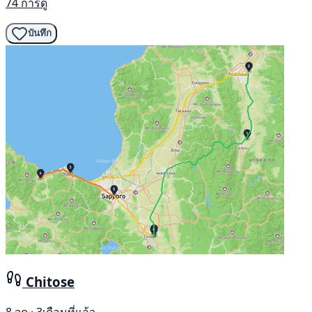
74 การดู
บันทึก
Chitose