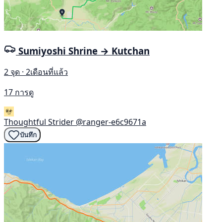
Sumiyoshi Shrine → Kutchan
2 จุด · 2เดือนที่แล้ว
17 การดู
Thoughtful Strider
@ranger-e6c9671a
บันทึก