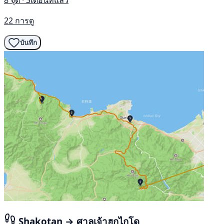
8 จุด · 3เดือนที่แล้ว
22 การดู
บันทึก
Shakotan → ศาลเจ้าฮกไกโด