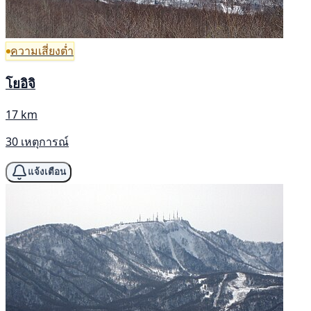
ความเสี่ยงต่ำ
โยอิจิ
17 km
30 เหตุการณ์
แจ้งเตือน