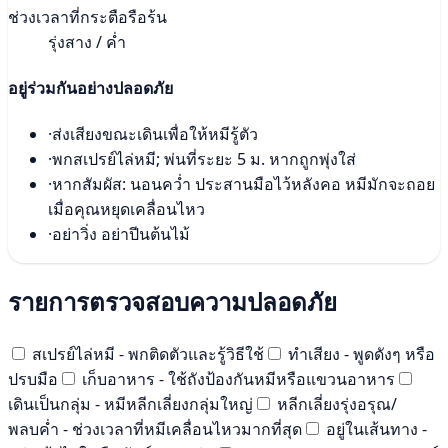
ช่วงเวลาที่กระตือรือร้น
รุ่งสาง / ค่ำ
อยู่ร่วมกันอย่างปลอดภัย
·
ส่งเสียงขณะเดินเพื่อให้หมีรู้ตัว
·
พกสเปรย์ไล่หมี; พ่นที่ระยะ 5 ม. หากถูกพุ่งใส่
·
หากสัมผัส: นอนคว่ำ ประสานมือไว้หลังคอ หมีมักจะถอย
เมื่อคุณหยุดเคลื่อนไหว
·
อย่าวิ่ง อย่าปีนต้นไม้
รายการตรวจสอบความปลอดภัย
สเปรย์ไล่หมี - พกติดตัวและรู้วิธีใช้
ทำเสียง - พูดดังๆ หรือ
ปรบมือ
เก็บอาหาร - ใช้ถังป้องกันหมีหรือแขวนอาหาร
เดินเป็นกลุ่ม - หมีหลีกเลี่ยงกลุ่มใหญ่
หลีกเลี่ยงรุ่งอรุณ/
พลบค่ำ - ช่วงเวลาที่หมีเคลื่อนไหวมากที่สุด
อยู่ในเส้นทาง -