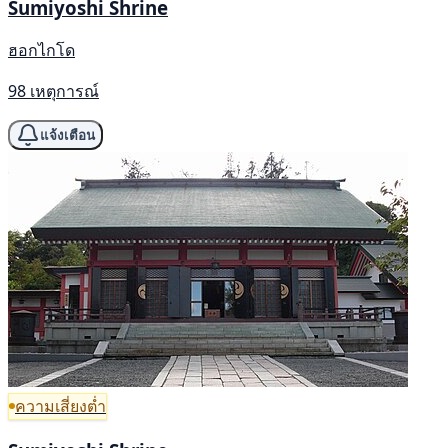
Sumiyoshi Shrine
ฮอกไกโด
98 เหตุการณ์
แจ้งเตือน
ความเสี่ยงต่ำ