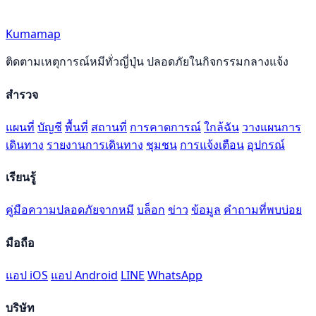
Kumamap
ติดตามเหตุการณ์หมีทั่วญี่ปุ่น ปลอดภัยในกิจกรรมกลางแจ้ง
สำรวจ
แผนที่
บัญชี
พื้นที่
สถานที่
การคาดการณ์
ใกล้ฉัน
วางแผนการ
เดินทาง
รายงานการเดินทาง
ชุมชน
การแจ้งเตือน
อุปกรณ์
เรียนรู้
คู่มือความปลอดภัยจากหมี
บล็อก
ข่าว
ข้อมูล
คำถามที่พบบ่อย
มือถือ
แอป iOS
แอป Android
LINE
WhatsApp
บริษัท