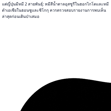
แต่ญี่ปุ่นมีหมี 2 สายพันธุ์: หมีสีน้ำตาลอุสซูรีในฮอกไกโดและหมี
ดำเอเชียในฮอนชูและชิโกกุ ควรตรวจสอบรายงานการพบเห็น
ล่าสุดก่อนเดินป่าเสมอ