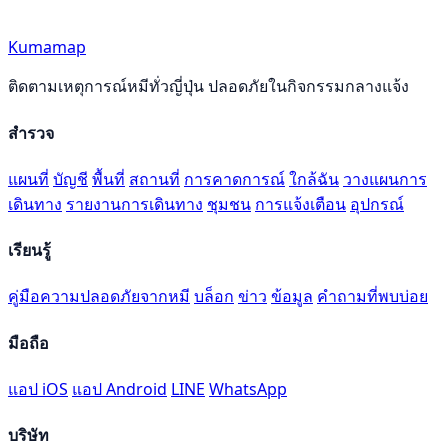
Kumamap
ติดตามเหตุการณ์หมีทั่วญี่ปุ่น ปลอดภัยในกิจกรรมกลางแจ้ง
สำรวจ
แผนที่
บัญชี
พื้นที่
สถานที่
การคาดการณ์
ใกล้ฉัน
วางแผนการ
เดินทาง
รายงานการเดินทาง
ชุมชน
การแจ้งเตือน
อุปกรณ์
เรียนรู้
คู่มือความปลอดภัยจากหมี
บล็อก
ข่าว
ข้อมูล
คำถามที่พบบ่อย
มือถือ
แอป iOS
แอป Android
LINE
WhatsApp
บริษัท