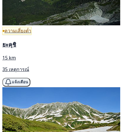
ความเสี่ยงต่ำ
ยะคุชิ
15 km
35 เหตุการณ์
แจ้งเตือน