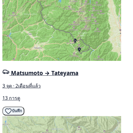
Matsumoto → Tateyama
3 จุด · 2เดือนที่แล้ว
13 การดู
บันทึก