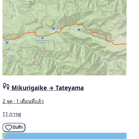
Mikurigaike → Tateyama
2 จุด · 1 เดือนที่แล้ว
11 การดู
บันทึก