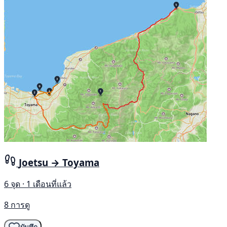
Joetsu → Toyama
6 จุด · 1 เดือนที่แล้ว
8 การดู