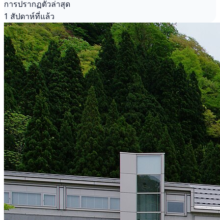
การปรากฏตัวล่าสุด
1 สัปดาห์ที่แล้ว