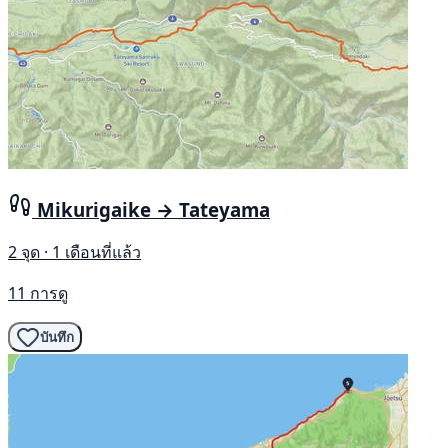
Mikurigaike → Tateyama
2 จุด · 1 เดือนที่แล้ว
11 การดู
บันทึก