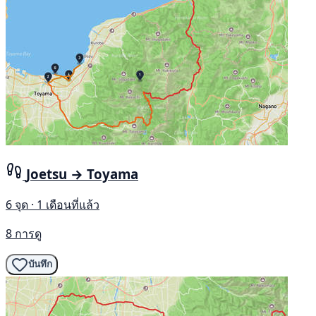
Joetsu → Toyama
6 จุด · 1 เดือนที่แล้ว
8 การดู
บันทึก