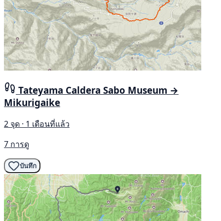
Tateyama Caldera Sabo Museum →
Mikurigaike
2 จุด · 1 เดือนที่แล้ว
7 การดู
บันทึก