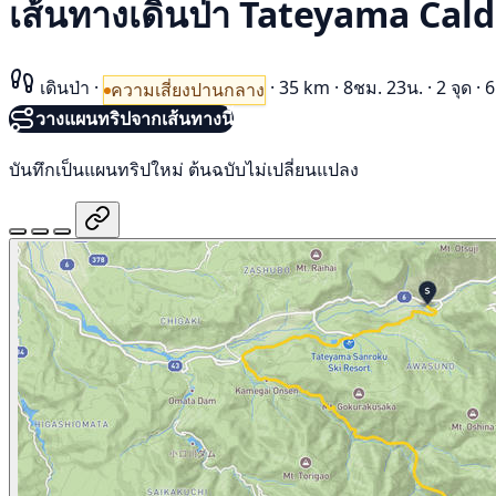
เส้นทางเดินป่า Tateyama C
เดินป่า
·
·
35 km
·
8ชม. 23น.
·
2 จุด
·
6
ความเสี่ยงปานกลาง
วางแผนทริปจากเส้นทางนี้
บันทึกเป็นแผนทริปใหม่ ต้นฉบับไม่เปลี่ยนแปลง