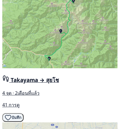
Takayama → สุยโช
4 จุด · 2เดือนที่แล้ว
41 การดู
บันทึก