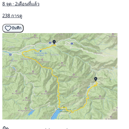
8 จุด · 2เดือนที่แล้ว
238 การดู
บันทึก