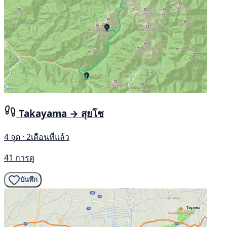
Takayama → สุยโช
4 จุด · 2เดือนที่แล้ว
41 การดู
บันทึก