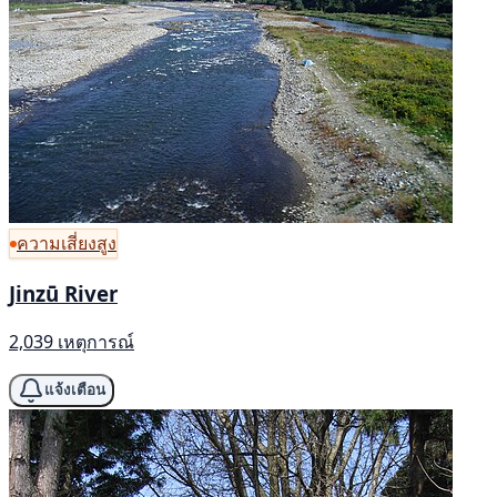
ความเสี่ยงสูง
Jinzū River
2,039 เหตุการณ์
แจ้งเตือน