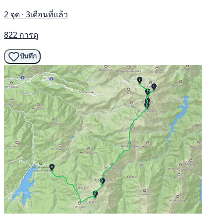
2 จุด · 3เดือนที่แล้ว
822 การดู
บันทึก