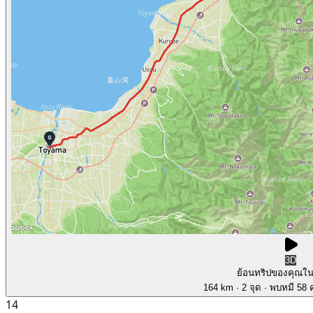
3D
ย้อนทริปของคุณใ
164 km
· 2 จุด
· พบหมี 58 ค
14