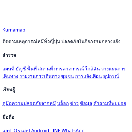
Kumamap
ติดตามเหตุการณ์หมีทั่วญี่ปุ่น ปลอดภัยในกิจกรรมกลางแจ้ง
สำรวจ
แผนที่
บัญชี
พื้นที่
สถานที่
การคาดการณ์
ใกล้ฉัน
วางแผนการ
เดินทาง
รายงานการเดินทาง
ชุมชน
การแจ้งเตือน
อุปกรณ์
เรียนรู้
คู่มือความปลอดภัยจากหมี
บล็อก
ข่าว
ข้อมูล
คำถามที่พบบ่อย
มือถือ
แอป iOS
แอป Android
LINE
WhatsApp