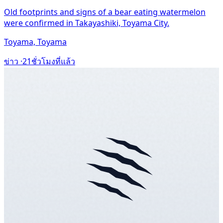
Old footprints and signs of a bear eating watermelon
were confirmed in Takayashiki, Toyama City.
Toyama, Toyama
ข่าว ·
21ชั่วโมงที่แล้ว