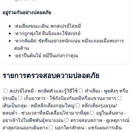
อยู่ร่วมกันอย่างปลอดภัย
·
ส่งเสียงขณะเดิน; พกสเปรย์ไล่หมี
·
หากถูกพุ่งใส่ ยืนนิ่งและใช้สเปรย์
·
หากสัมผัส: ขัดขืนอย่างหนักแน่น หมีจะถอยเมื่อพบการ
ต่อต้าน
·
อย่าปีนต้นไม้ หมีปีนเก่งกว่าคุณ
รายการตรวจสอบความปลอดภัย
สเปรย์ไล่หมี - พกติดตัวและรู้วิธีใช้
ทำเสียง - พูดดังๆ หรือ
ปรบมือ
เก็บอาหาร - ใช้ถังป้องกันหมีหรือแขวนอาหาร
เดินเป็นกลุ่ม - หมีหลีกเลี่ยงกลุ่มใหญ่
หลีกเลี่ยงรุ่งอรุณ/
พลบค่ำ - ช่วงเวลาที่หมีเคลื่อนไหวมากที่สุด
อยู่ในเส้นทาง -
อย่าเข้าไปในพืชพันธุ์หนาแน่น
ตรวจสอบสภาพ - ดูเหตุการณ์
ล่าสุดก่อนออกเดินทาง
บอกใครสักคน - แชร์แผนการเดิน