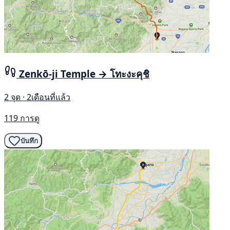
Zenkō-ji Temple → โทะงะคุชิ
2 จุด · 2เดือนที่แล้ว
119 การดู
บันทึก