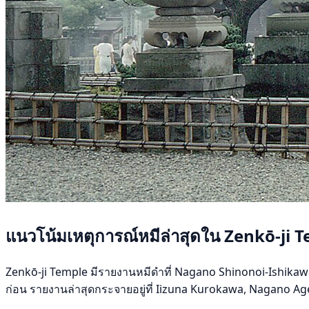
แนวโน้มเหตุการณ์หมีล่าสุดใน Zenkō-ji 
Zenkō-ji Temple มีรายงานหมีดำที่ Nagano Shinonoi-Ishikawa เม
ก่อน รายงานล่าสุดกระจายอยู่ที่ Iizuna Kurokawa, Nagano Age