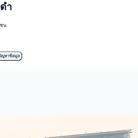
ีดำ
มชน
ัญหาข้อมูล