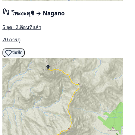
โทะงะคุชิ → Nagano
5 จุด · 2เดือนที่แล้ว
70 การดู
บันทึก