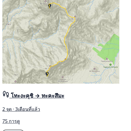
โทะงะคุชิ → ทะคะสึมะ
2 จุด · 3เดือนที่แล้ว
75 การดู