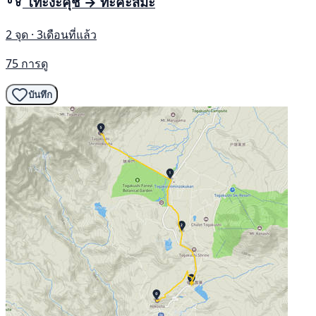
โทะงะคุชิ → ทะคะสึมะ
2 จุด · 3เดือนที่แล้ว
75 การดู
บันทึก