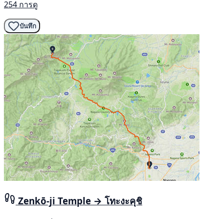
254 การดู
บันทึก
Zenkō-ji Temple → โทะงะคุชิ