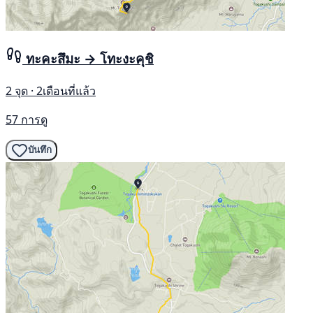
ทะคะสึมะ → โทะงะคุชิ
2 จุด · 2เดือนที่แล้ว
57 การดู
บันทึก