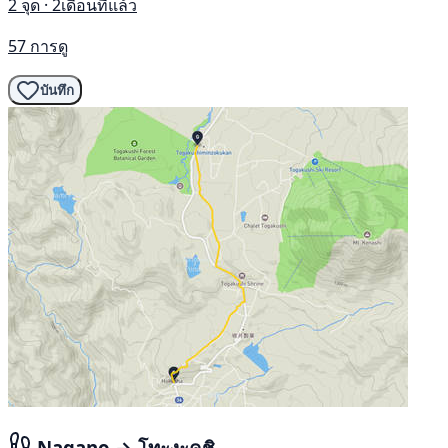
2 จุด · 2เดือนที่แล้ว
57 การดู
บันทึก
Nagano → โทะงะคุชิ