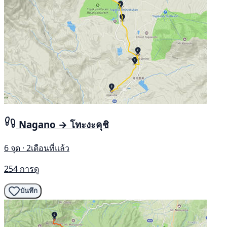
Nagano → โทะงะคุชิ
6 จุด · 2เดือนที่แล้ว
254 การดู
บันทึก