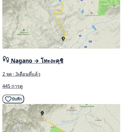
Nagano → โทะงะคุชิ
2 จุด · 3เดือนที่แล้ว
445 การดู
บันทึก