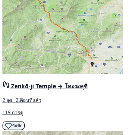
Zenkō-ji Temple → โทะงะคุชิ
2 จุด · 2เดือนที่แล้ว
119 การดู
บันทึก