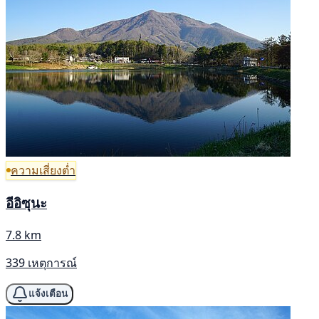
ความเสี่ยงต่ำ
อีอิซุนะ
7.8 km
339 เหตุการณ์
แจ้งเตือน