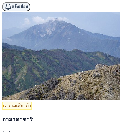
แจ้งเตือน
ความเสี่ยงต่ำ
อามาคาซาริ