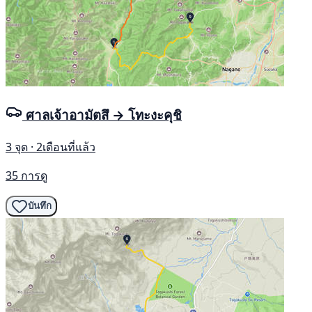
ศาลเจ้าอามัตสึ → โทะงะคุชิ
3 จุด · 2เดือนที่แล้ว
35 การดู
บันทึก