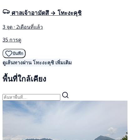
ศาลเจ้าอามัตสึ → โทะงะคุชิ
3 จุด · 2เดือนที่แล้ว
35 การดู
บันทึก
ดูเส้นทางผ่าน โทะงะคุชิ เพิ่มเติม
พื้นที่ใกล้เคียง