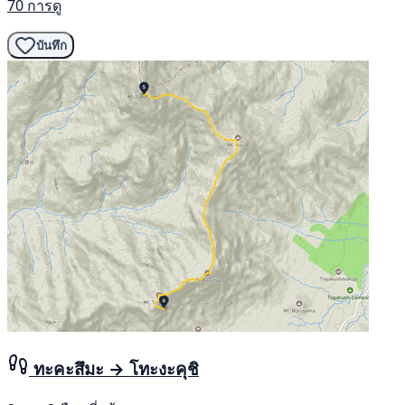
70 การดู
บันทึก
ทะคะสึมะ → โทะงะคุชิ