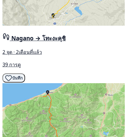
Nagano → โทะงะคุชิ
2 จุด · 2เดือนที่แล้ว
39 การดู
บันทึก