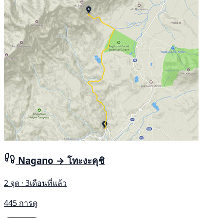
Nagano → โทะงะคุชิ
2 จุด · 3เดือนที่แล้ว
445 การดู