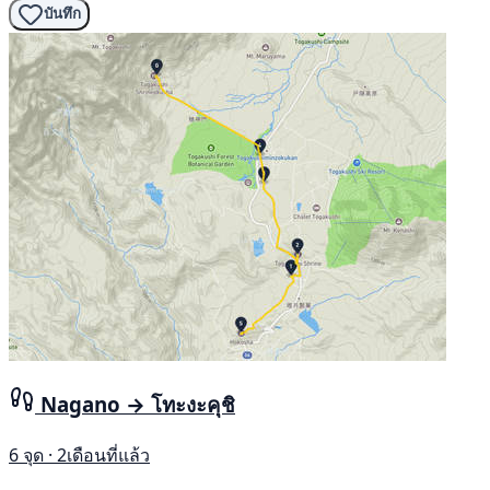
บันทึก
Nagano → โทะงะคุชิ
6 จุด · 2เดือนที่แล้ว