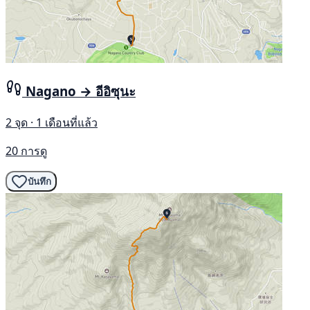
Nagano → อีอิซุนะ
2 จุด · 1 เดือนที่แล้ว
20 การดู
บันทึก