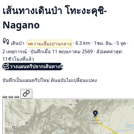
เส้นทางเดินป่า โทะงะคุชิ-
Nagano
เดินป่า
·
·
6.3 km
·
1ชม. 8น.
·
5 จุด
·
ความเสี่ยงปานกลาง
2 เหตุการณ์
·
บันทึกเมื่อ 11 พฤษภาคม 2569
·
อัปเดตล่าสุด:
11ชั่วโมงที่แล้ว
วางแผนทริปจากเส้นทางนี้
บันทึกเป็นแผนทริปใหม่ ต้นฉบับไม่เปลี่ยนแปลง