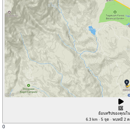
3D
ย้อนทริปของคุณใ
6.3 km
· 5 จุด
· พบหมี 2 คร
0