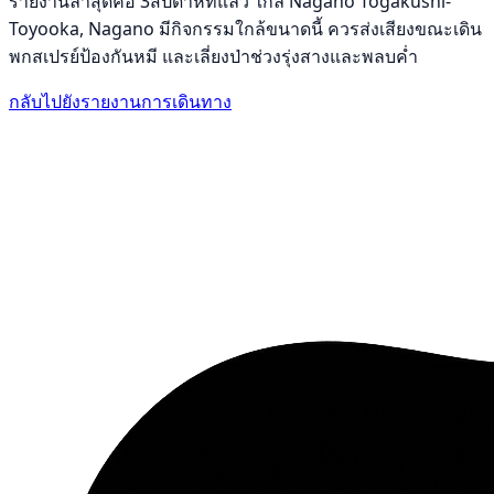
รายงานล่าสุดคือ 3สัปดาห์ที่แล้ว ใกล้ Nagano Togakushi-
Toyooka, Nagano มีกิจกรรมใกล้ขนาดนี้ ควรส่งเสียงขณะเดิน
พกสเปรย์ป้องกันหมี และเลี่ยงป่าช่วงรุ่งสางและพลบค่ำ
กลับไปยังรายงานการเดินทาง