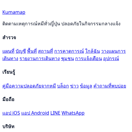
Kumamap
ติดตามเหตุการณ์หมีทั่วญี่ปุ่น ปลอดภัยในกิจกรรมกลางแจ้ง
สำรวจ
แผนที่
บัญชี
พื้นที่
สถานที่
การคาดการณ์
ใกล้ฉัน
วางแผนการ
เดินทาง
รายงานการเดินทาง
ชุมชน
การแจ้งเตือน
อุปกรณ์
เรียนรู้
คู่มือความปลอดภัยจากหมี
บล็อก
ข่าว
ข้อมูล
คำถามที่พบบ่อย
มือถือ
แอป iOS
แอป Android
LINE
WhatsApp
บริษัท