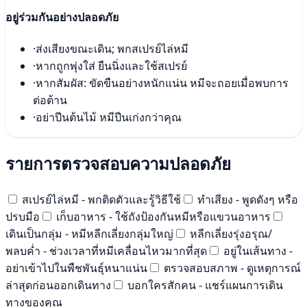
อยู่ร่วมกันอย่างปลอดภัย
·
ส่งเสียงขณะเดิน; พกสเปรย์ไล่หมี
·
หากถูกพุ่งใส่ ยืนนิ่งและใช้สเปรย์
·
หากสัมผัส: ขัดขืนอย่างหนักแน่น หมีจะถอยเมื่อพบการ
ต่อต้าน
·
อย่าปีนต้นไม้ หมีปีนเก่งกว่าคุณ
รายการตรวจสอบความปลอดภัย
สเปรย์ไล่หมี - พกติดตัวและรู้วิธีใช้
ทำเสียง - พูดดังๆ หรือ
ปรบมือ
เก็บอาหาร - ใช้ถังป้องกันหมีหรือแขวนอาหาร
เดินเป็นกลุ่ม - หมีหลีกเลี่ยงกลุ่มใหญ่
หลีกเลี่ยงรุ่งอรุณ/
พลบค่ำ - ช่วงเวลาที่หมีเคลื่อนไหวมากที่สุด
อยู่ในเส้นทาง -
อย่าเข้าไปในพืชพันธุ์หนาแน่น
ตรวจสอบสภาพ - ดูเหตุการณ์
ล่าสุดก่อนออกเดินทาง
บอกใครสักคน - แชร์แผนการเดิน
ทางของคุณ