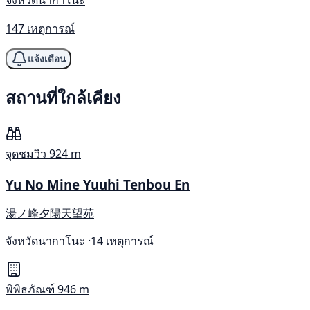
จังหวัดนากาโนะ
147 เหตุการณ์
แจ้งเตือน
สถานที่ใกล้เคียง
จุดชมวิว
924 m
Yu No Mine Yuuhi Tenbou En
湯ノ峰夕陽天望苑
จังหวัดนากาโนะ ·
14 เหตุการณ์
พิพิธภัณฑ์
946 m