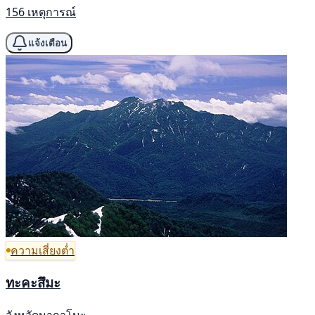
156 เหตุการณ์
แจ้งเตือน
ความเสี่ยงต่ำ
ทะคะสึมะ