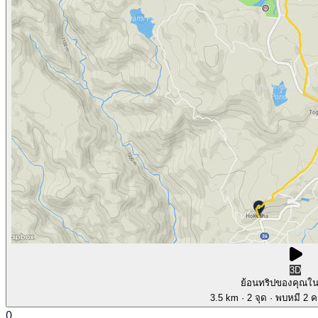
3D
ย้อนทริปของคุณใ
3.5 km
· 2 จุด
· พบหมี 2 คร
0