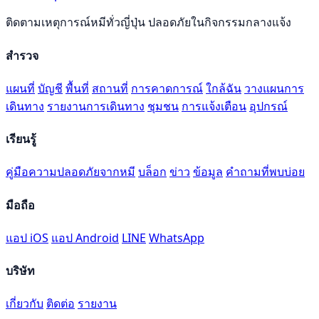
ติดตามเหตุการณ์หมีทั่วญี่ปุ่น ปลอดภัยในกิจกรรมกลางแจ้ง
สำรวจ
แผนที่
บัญชี
พื้นที่
สถานที่
การคาดการณ์
ใกล้ฉัน
วางแผนการ
เดินทาง
รายงานการเดินทาง
ชุมชน
การแจ้งเตือน
อุปกรณ์
เรียนรู้
คู่มือความปลอดภัยจากหมี
บล็อก
ข่าว
ข้อมูล
คำถามที่พบบ่อย
มือถือ
แอป iOS
แอป Android
LINE
WhatsApp
บริษัท
เกี่ยวกับ
ติดต่อ
รายงาน