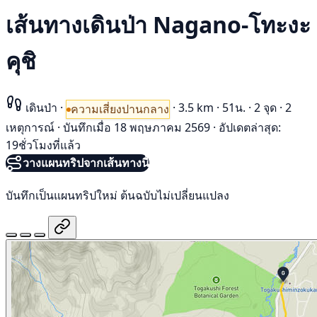
เส้นทางเดินป่า Nagano-โทะงะ
คุชิ
เดินป่า
·
·
3.5 km
·
51น.
·
2 จุด
·
2
ความเสี่ยงปานกลาง
เหตุการณ์
·
บันทึกเมื่อ 18 พฤษภาคม 2569
·
อัปเดตล่าสุด:
19ชั่วโมงที่แล้ว
วางแผนทริปจากเส้นทางนี้
บันทึกเป็นแผนทริปใหม่ ต้นฉบับไม่เปลี่ยนแปลง