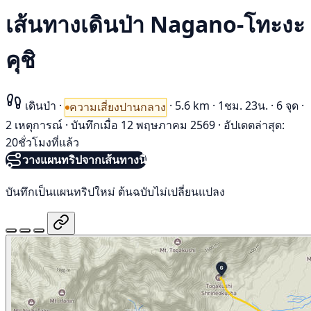
เส้นทางเดินป่า Nagano-โทะงะ
คุชิ
เดินป่า
·
·
5.6 km
·
1ชม. 23น.
·
6 จุด
·
ความเสี่ยงปานกลาง
2 เหตุการณ์
·
บันทึกเมื่อ 12 พฤษภาคม 2569
·
อัปเดตล่าสุด:
20ชั่วโมงที่แล้ว
วางแผนทริปจากเส้นทางนี้
บันทึกเป็นแผนทริปใหม่ ต้นฉบับไม่เปลี่ยนแปลง