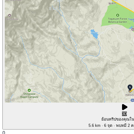
3D
ย้อนทริปของคุณใ
5.6 km
· 6 จุด
· พบหมี 2 คร
0