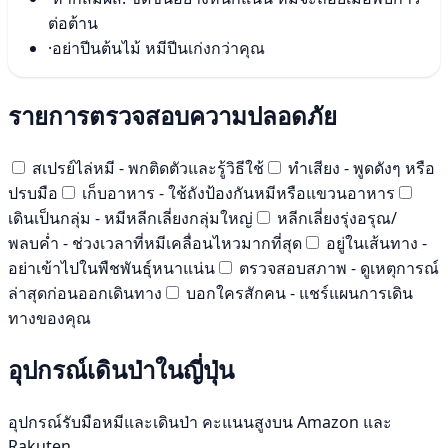
ต่อต้าน
·
อย่าปีนต้นไม้ หมีปีนเก่งกว่าคุณ
รายการตรวจสอบความปลอดภัย
สเปรย์ไล่หมี - พกติดตัวและรู้วิธีใช้
ทำเสียง - พูดดังๆ หรือ
ปรบมือ
เก็บอาหาร - ใช้ถังป้องกันหมีหรือแขวนอาหาร
เดินเป็นกลุ่ม - หมีหลีกเลี่ยงกลุ่มใหญ่
หลีกเลี่ยงรุ่งอรุณ/
พลบค่ำ - ช่วงเวลาที่หมีเคลื่อนไหวมากที่สุด
อยู่ในเส้นทาง -
อย่าเข้าไปในพืชพันธุ์หนาแน่น
ตรวจสอบสภาพ - ดูเหตุการณ์
ล่าสุดก่อนออกเดินทาง
บอกใครสักคน - แชร์แผนการเดิน
ทางของคุณ
อุปกรณ์เดินป่าในญี่ปุ่น
อุปกรณ์รับมือหมีและเดินป่า คะแนนสูงบน Amazon และ
Rakuten