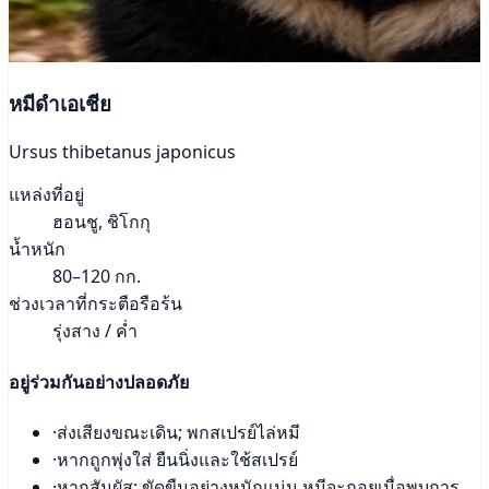
หมีดำเอเชีย
Ursus thibetanus japonicus
แหล่งที่อยู่
ฮอนชู, ชิโกกุ
น้ำหนัก
80–120 กก.
ช่วงเวลาที่กระตือรือร้น
รุ่งสาง / ค่ำ
อยู่ร่วมกันอย่างปลอดภัย
·
ส่งเสียงขณะเดิน; พกสเปรย์ไล่หมี
·
หากถูกพุ่งใส่ ยืนนิ่งและใช้สเปรย์
·
หากสัมผัส: ขัดขืนอย่างหนักแน่น หมีจะถอยเมื่อพบการ