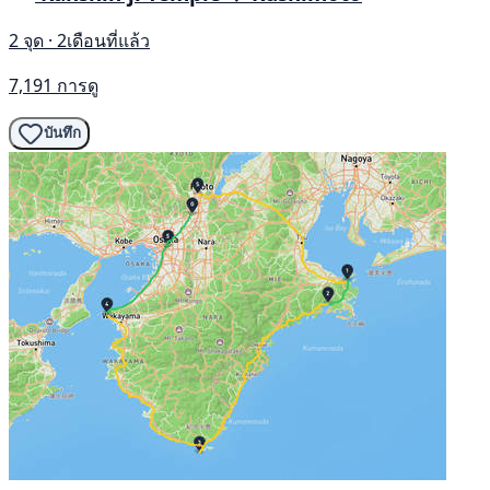
2 จุด · 2เดือนที่แล้ว
7,191 การดู
บันทึก