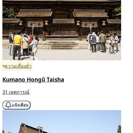
ความเสี่ยงต่ำ
Kumano Hongū Taisha
31 เหตุการณ์
แจ้งเตือน