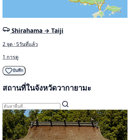
Shirahama → Taiji
2 จุด · 5วันที่แล้ว
1 การดู
บันทึก
สถานที่ในจังหวัดวากายามะ