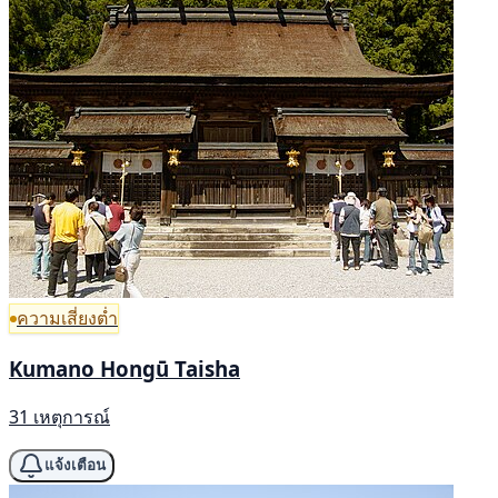
ความเสี่ยงต่ำ
Kumano Hongū Taisha
31 เหตุการณ์
แจ้งเตือน