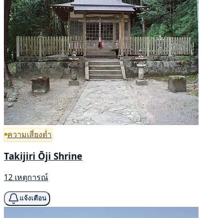
ความเสี่ยงต่ำ
Takijiri Ōji Shrine
12 เหตุการณ์
แจ้งเตือน