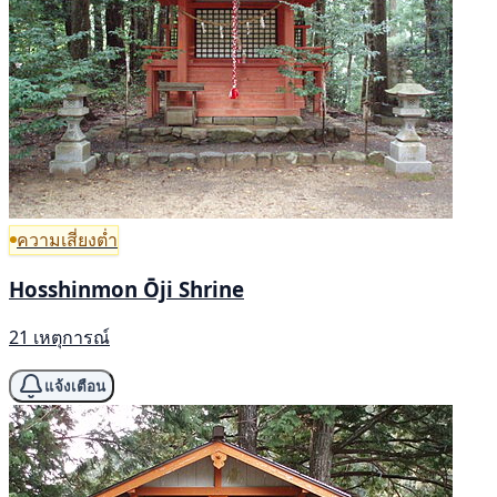
ความเสี่ยงต่ำ
Hosshinmon Ōji Shrine
21 เหตุการณ์
แจ้งเตือน