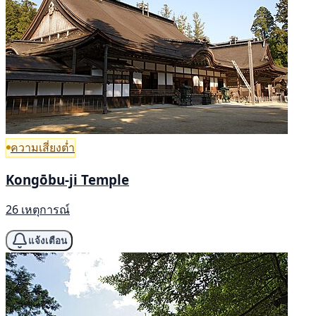
ความเสี่ยงต่ำ
Kongōbu-ji Temple
26 เหตุการณ์
แจ้งเตือน