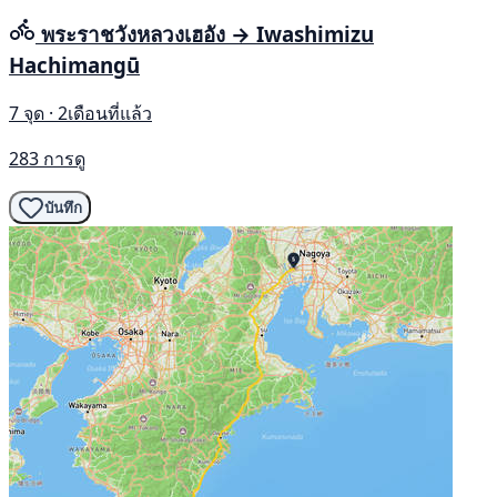
พระราชวังหลวงเฮอัง → Iwashimizu
Hachimangū
7 จุด · 2เดือนที่แล้ว
283 การดู
บันทึก