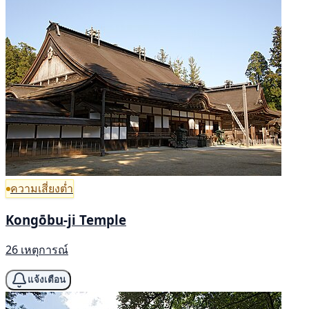
ความเสี่ยงต่ำ
Kongōbu-ji Temple
26 เหตุการณ์
แจ้งเตือน