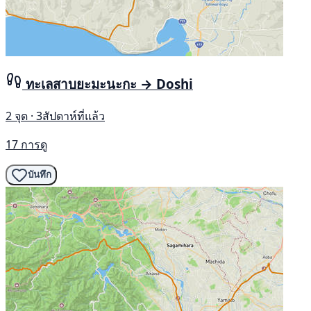
ทะเลสาบยะมะนะกะ → Doshi
2 จุด · 3สัปดาห์ที่แล้ว
17 การดู
บันทึก