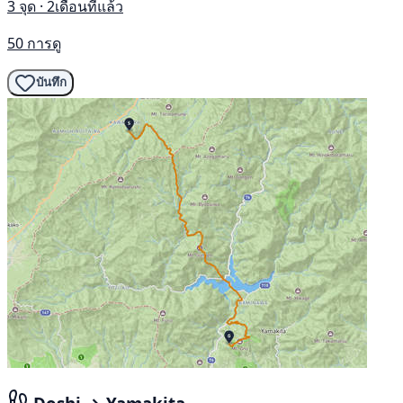
3 จุด · 2เดือนที่แล้ว
50 การดู
บันทึก