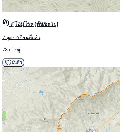
ภูโอมุโระ (ทันซะวะ)
2 จุด · 2เดือนที่แล้ว
28 การดู
บันทึก