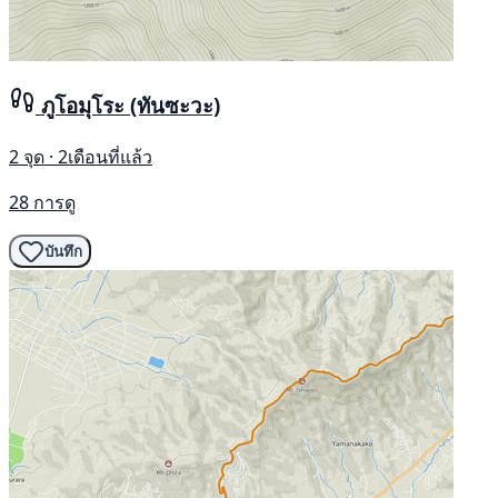
ภูโอมุโระ (ทันซะวะ)
2 จุด · 2เดือนที่แล้ว
28 การดู
บันทึก