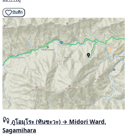
บันทึก
ภูโอมุโระ (ทันซะวะ) → Midori Ward,
Sagamihara