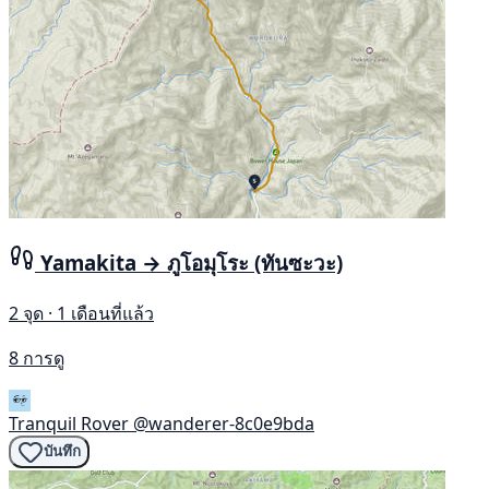
Yamakita → ภูโอมุโระ (ทันซะวะ)
2 จุด · 1 เดือนที่แล้ว
8 การดู
Tranquil Rover
@wanderer-8c0e9bda
บันทึก