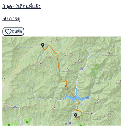
3 จุด · 2เดือนที่แล้ว
50 การดู
บันทึก