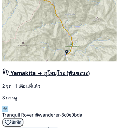
Yamakita → ภูโอมุโระ (ทันซะวะ)
2 จุด · 1 เดือนที่แล้ว
8 การดู
Tranquil Rover
@wanderer-8c0e9bda
บันทึก