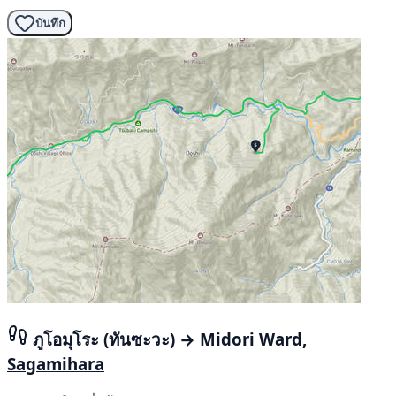
บันทึก
ภูโอมุโระ (ทันซะวะ) → Midori Ward,
Sagamihara