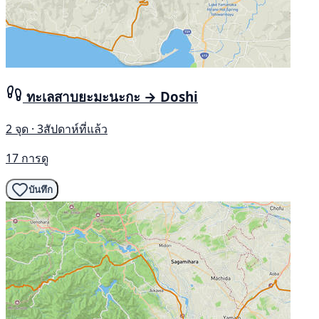
ทะเลสาบยะมะนะกะ → Doshi
2 จุด · 3สัปดาห์ที่แล้ว
17 การดู
บันทึก