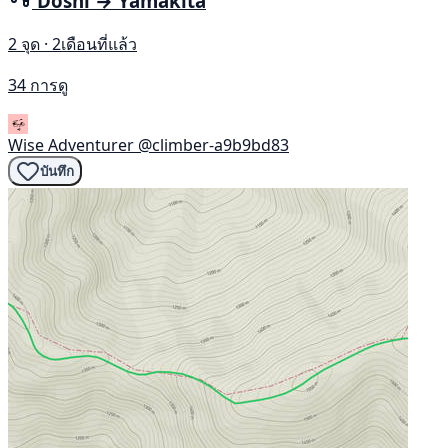
Doshi → Yamakita
2 จุด · 2เดือนที่แล้ว
34 การดู
Wise Adventurer
@climber-a9b9bd83
บันทึก