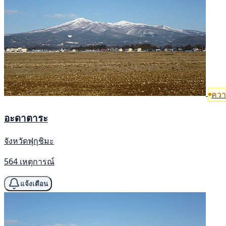
ความ
อะดาตาระ
จังหวัดฟุกุชิมะ
564 เหตุการณ์
แจ้งเตือน