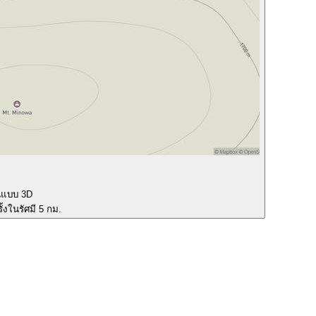
นแบบ 3D
ั้งในรัศมี 5 กม.