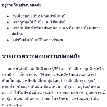
อยู่ร่วมกันอย่างปลอดภัย
·
ส่งเสียงขณะเดิน; พกสเปรย์ไล่หมี
·
หากถูกพุ่งใส่ ยืนนิ่งและใช้สเปรย์
·
หากสัมผัส: ขัดขืนอย่างหนักแน่น หมีจะถอยเมื่อพบการ
ต่อต้าน
·
อย่าปีนต้นไม้ หมีปีนเก่งกว่าคุณ
รายการตรวจสอบความปลอดภัย
สเปรย์ไล่หมี - พกติดตัวและรู้วิธีใช้
ทำเสียง - พูดดังๆ หรือ
ปรบมือ
เก็บอาหาร - ใช้ถังป้องกันหมีหรือแขวนอาหาร
เดินเป็นกลุ่ม - หมีหลีกเลี่ยงกลุ่มใหญ่
หลีกเลี่ยงรุ่งอรุณ/
พลบค่ำ - ช่วงเวลาที่หมีเคลื่อนไหวมากที่สุด
อยู่ในเส้นทาง -
อย่าเข้าไปในพืชพันธุ์หนาแน่น
ตรวจสอบสภาพ - ดูเหตุการณ์
ล่าสุดก่อนออกเดินทาง
บอกใครสักคน - แชร์แผนการเดิน
ทางของคุณ