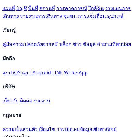
แผนที่
บัญชี
พื้นที่
สถานที่
การคาดการณ์
ใกล้ฉัน
วางแผนการ
เดินทาง
รายงานการเดินทาง
ชุมชน
การแจ้งเตือน
อุปกรณ์
เรียนรู้
คู่มือความปลอดภัยจากหมี
บล็อก
ข่าว
ข้อมูล
คำถามที่พบบ่อย
มือถือ
แอป iOS
แอป Android
LINE
WhatsApp
บริษัท
เกี่ยวกับ
ติดต่อ
รายงาน
กฎหมาย
ความเป็นส่วนตัว
เงื่อนไข
การเปิดเผยข้อมูลเชิงพาณิชย์
สนับสนุนโดย