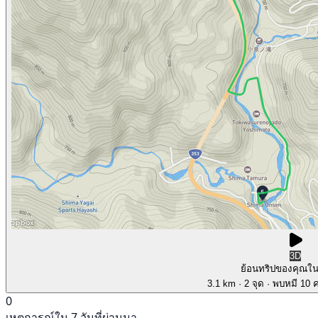
3D
ย้อนทริปของคุณใ
3.1 km
· 2 จุด
· พบหมี 10 คร
0
เหตุการณ์ใน 7 วันที่ผ่านมา