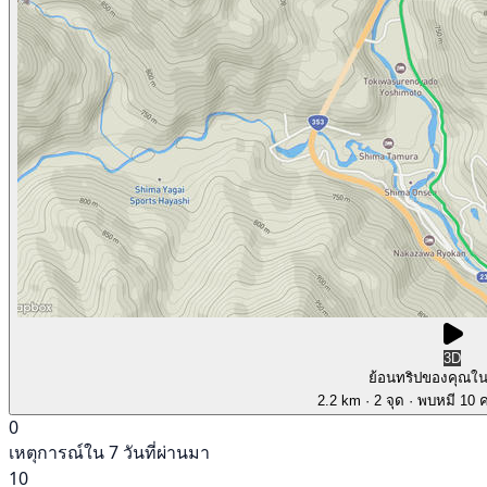
3D
ย้อนทริปของคุณใ
2.2 km
· 2 จุด
· พบหมี 10 คร
0
เหตุการณ์ใน 7 วันที่ผ่านมา
10