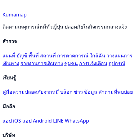
Kumamap
ติดตามเหตุการณ์หมีทั่วญี่ปุ่น ปลอดภัยในกิจกรรมกลางแจ้ง
สำรวจ
แผนที่
บัญชี
พื้นที่
สถานที่
การคาดการณ์
ใกล้ฉัน
วางแผนการ
เดินทาง
รายงานการเดินทาง
ชุมชน
การแจ้งเตือน
อุปกรณ์
เรียนรู้
คู่มือความปลอดภัยจากหมี
บล็อก
ข่าว
ข้อมูล
คำถามที่พบบ่อย
มือถือ
แอป iOS
แอป Android
LINE
WhatsApp
บริษัท