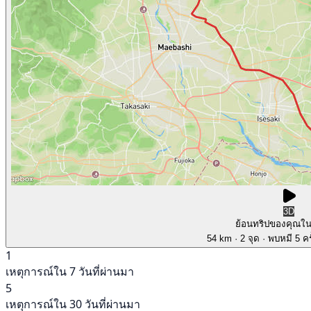
3D
ย้อนทริปของคุณใ
54 km
· 2 จุด
· พบหมี 5 คร
1
เหตุการณ์ใน 7 วันที่ผ่านมา
5
เหตุการณ์ใน 30 วันที่ผ่านมา