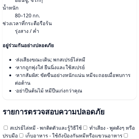
น้ำหนัก
80–120 กก.
ช่วงเวลาที่กระตือรือร้น
รุ่งสาง / ค่ำ
อยู่ร่วมกันอย่างปลอดภัย
·
ส่งเสียงขณะเดิน; พกสเปรย์ไล่หมี
·
หากถูกพุ่งใส่ ยืนนิ่งและใช้สเปรย์
·
หากสัมผัส: ขัดขืนอย่างหนักแน่น หมีจะถอยเมื่อพบการ
ต่อต้าน
·
อย่าปีนต้นไม้ หมีปีนเก่งกว่าคุณ
รายการตรวจสอบความปลอดภัย
สเปรย์ไล่หมี - พกติดตัวและรู้วิธีใช้
ทำเสียง - พูดดังๆ หรือ
ปรบมือ
เก็บอาหาร - ใช้ถังป้องกันหมีหรือแขวนอาหาร