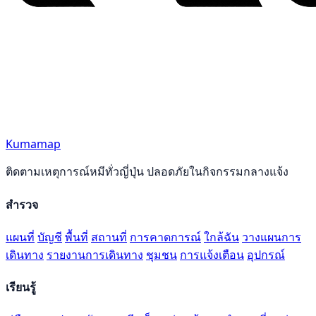
Kumamap
ติดตามเหตุการณ์หมีทั่วญี่ปุ่น ปลอดภัยในกิจกรรมกลางแจ้ง
สำรวจ
แผนที่
บัญชี
พื้นที่
สถานที่
การคาดการณ์
ใกล้ฉัน
วางแผนการ
เดินทาง
รายงานการเดินทาง
ชุมชน
การแจ้งเตือน
อุปกรณ์
เรียนรู้