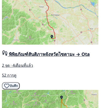
พิพิธภัณฑ์สันติภาพจังหวัดไซตามะ → Ota
2 จุด · 4เดือนที่แล้ว
52 การดู
บันทึก