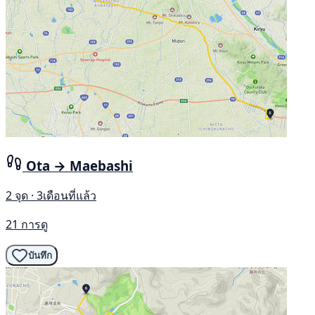
Ota → Maebashi
2 จุด · 3เดือนที่แล้ว
21 การดู
บันทึก