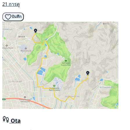
21 การดู
บันทึก
Ota