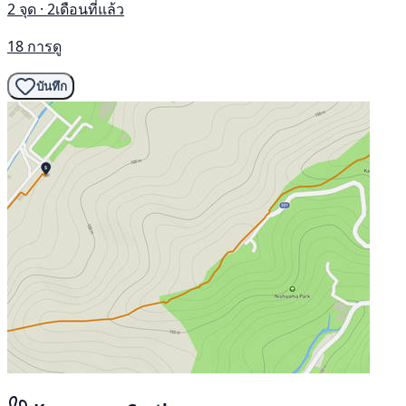
2 จุด · 2เดือนที่แล้ว
18 การดู
บันทึก