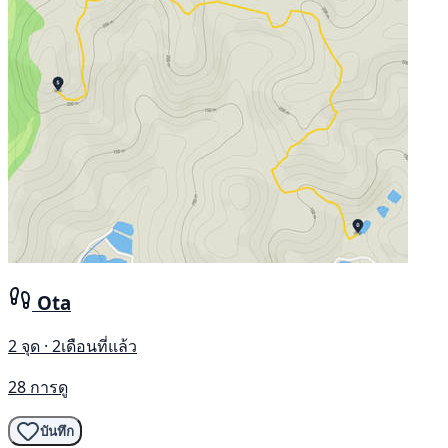
Ota
2 จุด · 2เดือนที่แล้ว
28 การดู
บันทึก