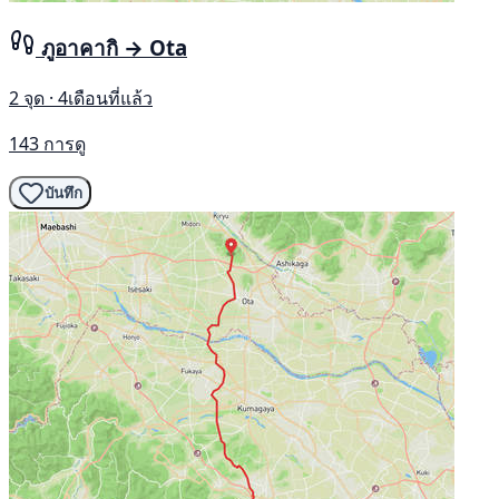
ภูอาคากิ → Ota
2 จุด · 4เดือนที่แล้ว
143 การดู
บันทึก