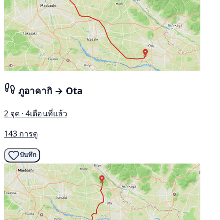
ภูอาคากิ → Ota
2 จุด · 4เดือนที่แล้ว
143 การดู
บันทึก