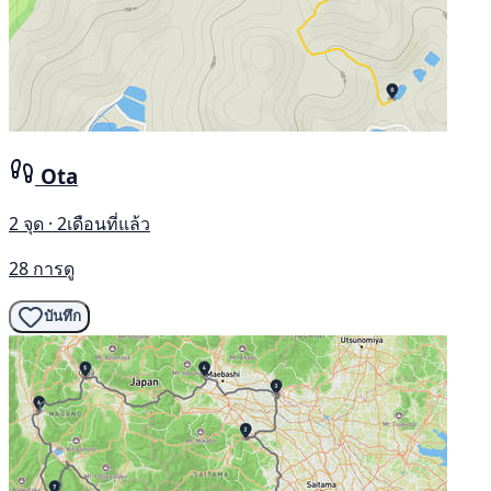
Ota
2 จุด · 2เดือนที่แล้ว
28 การดู
บันทึก