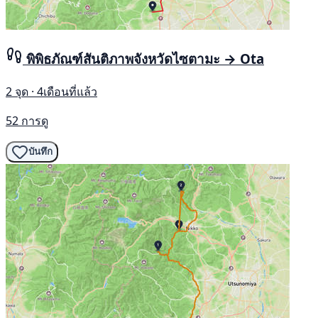
พิพิธภัณฑ์สันติภาพจังหวัดไซตามะ → Ota
2 จุด · 4เดือนที่แล้ว
52 การดู
บันทึก