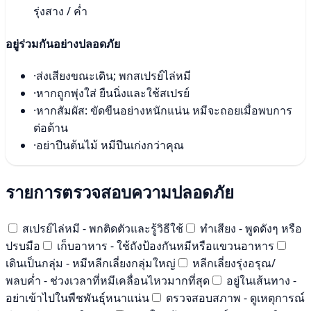
รุ่งสาง / ค่ำ
อยู่ร่วมกันอย่างปลอดภัย
·
ส่งเสียงขณะเดิน; พกสเปรย์ไล่หมี
·
หากถูกพุ่งใส่ ยืนนิ่งและใช้สเปรย์
·
หากสัมผัส: ขัดขืนอย่างหนักแน่น หมีจะถอยเมื่อพบการ
ต่อต้าน
·
อย่าปีนต้นไม้ หมีปีนเก่งกว่าคุณ
รายการตรวจสอบความปลอดภัย
สเปรย์ไล่หมี - พกติดตัวและรู้วิธีใช้
ทำเสียง - พูดดังๆ หรือ
ปรบมือ
เก็บอาหาร - ใช้ถังป้องกันหมีหรือแขวนอาหาร
เดินเป็นกลุ่ม - หมีหลีกเลี่ยงกลุ่มใหญ่
หลีกเลี่ยงรุ่งอรุณ/
พลบค่ำ - ช่วงเวลาที่หมีเคลื่อนไหวมากที่สุด
อยู่ในเส้นทาง -
อย่าเข้าไปในพืชพันธุ์หนาแน่น
ตรวจสอบสภาพ - ดูเหตุการณ์