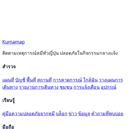
Kumamap
ติดตามเหตุการณ์หมีทั่วญี่ปุ่น ปลอดภัยในกิจกรรมกลางแจ้ง
สำรวจ
แผนที่
บัญชี
พื้นที่
สถานที่
การคาดการณ์
ใกล้ฉัน
วางแผนการ
เดินทาง
รายงานการเดินทาง
ชุมชน
การแจ้งเตือน
อุปกรณ์
เรียนรู้
คู่มือความปลอดภัยจากหมี
บล็อก
ข่าว
ข้อมูล
คำถามที่พบบ่อย
มือถือ