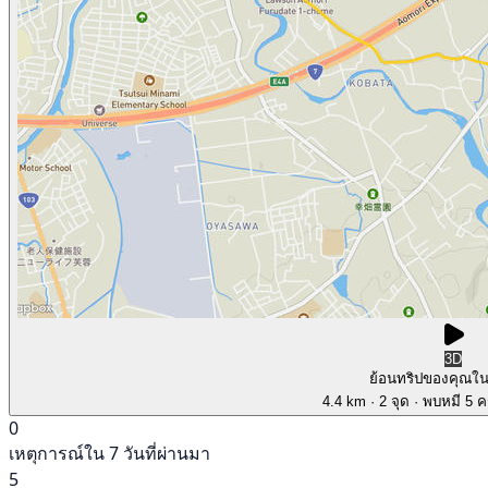
3D
ย้อนทริปของคุณใ
4.4 km
· 2 จุด
· พบหมี 5 คร
0
เหตุการณ์ใน 7 วันที่ผ่านมา
5