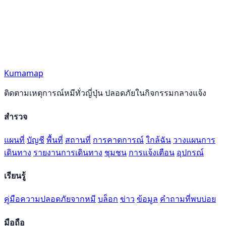
Kumamap
ติดตามเหตุการณ์หมีทั่วญี่ปุ่น ปลอดภัยในกิจกรรมกลางแจ้ง
สำรวจ
แผนที่
บัญชี
พื้นที่
สถานที่
การคาดการณ์
ใกล้ฉัน
วางแผนการ
เดินทาง
รายงานการเดินทาง
ชุมชน
การแจ้งเตือน
อุปกรณ์
เรียนรู้
คู่มือความปลอดภัยจากหมี
บล็อก
ข่าว
ข้อมูล
คำถามที่พบบ่อย
มือถือ