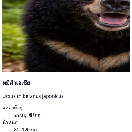
หมีดำเอเชีย
Ursus thibetanus japonicus
แหล่งที่อยู่
ฮอนชู, ชิโกกุ
น้ำหนัก
80–120 กก.