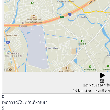
3D
ย้อนทริปของคุณใ
4.6 km
· 2 จุด
· พบหมี 5 คร
0
เหตุการณ์ใน 7 วันที่ผ่านมา
5