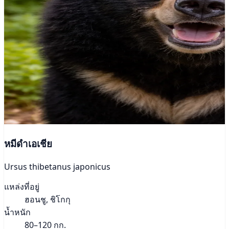
หมีดำเอเชีย
Ursus thibetanus japonicus
แหล่งที่อยู่
ฮอนชู, ชิโกกุ
น้ำหนัก
80–120 กก.