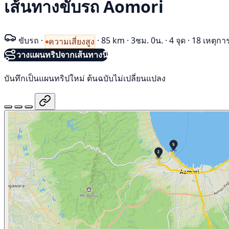
เส้นทางขับรถ Aomori
ขับรถ
·
·
85 km
·
3ชม. 0น.
·
4 จุด
·
18 เหตุกา
ความเสี่ยงสูง
วางแผนทริปจากเส้นทางนี้
บันทึกเป็นแผนทริปใหม่ ต้นฉบับไม่เปลี่ยนแปลง