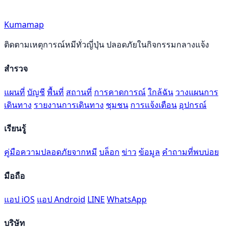
Kumamap
ติดตามเหตุการณ์หมีทั่วญี่ปุ่น ปลอดภัยในกิจกรรมกลางแจ้ง
สำรวจ
แผนที่
บัญชี
พื้นที่
สถานที่
การคาดการณ์
ใกล้ฉัน
วางแผนการ
เดินทาง
รายงานการเดินทาง
ชุมชน
การแจ้งเตือน
อุปกรณ์
เรียนรู้
คู่มือความปลอดภัยจากหมี
บล็อก
ข่าว
ข้อมูล
คำถามที่พบบ่อย
มือถือ
แอป iOS
แอป Android
LINE
WhatsApp
บริษัท