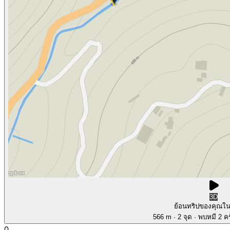
3D
ย้อนทริปของคุณใ
566 m
· 2 จุด
· พบหมี 2 คร
0