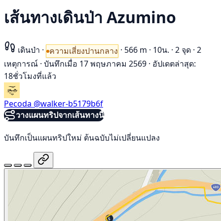
เส้นทางเดินป่า Azumino
เดินป่า
·
·
566 m
·
10น.
·
2 จุด
·
2
ความเสี่ยงปานกลาง
เหตุการณ์
·
บันทึกเมื่อ 17 พฤษภาคม 2569
·
อัปเดตล่าสุด:
18ชั่วโมงที่แล้ว
Pecoda
@walker-b5179b6f
วางแผนทริปจากเส้นทางนี้
บันทึกเป็นแผนทริปใหม่ ต้นฉบับไม่เปลี่ยนแปลง