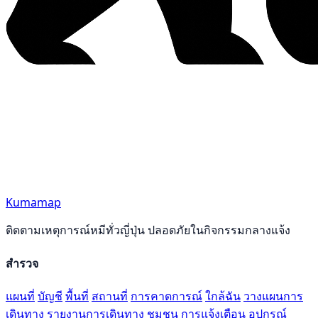
Kumamap
ติดตามเหตุการณ์หมีทั่วญี่ปุ่น ปลอดภัยในกิจกรรมกลางแจ้ง
สำรวจ
แผนที่
บัญชี
พื้นที่
สถานที่
การคาดการณ์
ใกล้ฉัน
วางแผนการ
เดินทาง
รายงานการเดินทาง
ชุมชน
การแจ้งเตือน
อุปกรณ์