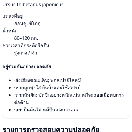
Ursus thibetanus japonicus
แหล่งที่อยู่
ฮอนชู, ชิโกกุ
น้ำหนัก
80–120 กก.
ช่วงเวลาที่กระตือรือร้น
รุ่งสาง / ค่ำ
อยู่ร่วมกันอย่างปลอดภัย
·
ส่งเสียงขณะเดิน; พกสเปรย์ไล่หมี
·
หากถูกพุ่งใส่ ยืนนิ่งและใช้สเปรย์
·
หากสัมผัส: ขัดขืนอย่างหนักแน่น หมีจะถอยเมื่อพบการ
ต่อต้าน
·
อย่าปีนต้นไม้ หมีปีนเก่งกว่าคุณ
รายการตรวจสอบความปลอดภัย