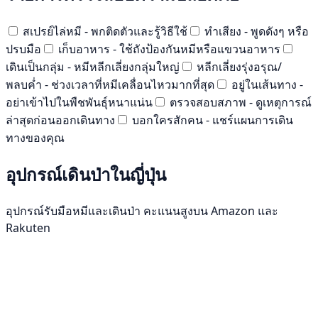
สเปรย์ไล่หมี - พกติดตัวและรู้วิธีใช้
ทำเสียง - พูดดังๆ หรือ
ปรบมือ
เก็บอาหาร - ใช้ถังป้องกันหมีหรือแขวนอาหาร
เดินเป็นกลุ่ม - หมีหลีกเลี่ยงกลุ่มใหญ่
หลีกเลี่ยงรุ่งอรุณ/
พลบค่ำ - ช่วงเวลาที่หมีเคลื่อนไหวมากที่สุด
อยู่ในเส้นทาง -
อย่าเข้าไปในพืชพันธุ์หนาแน่น
ตรวจสอบสภาพ - ดูเหตุการณ์
ล่าสุดก่อนออกเดินทาง
บอกใครสักคน - แชร์แผนการเดิน
ทางของคุณ
อุปกรณ์เดินป่าในญี่ปุ่น
อุปกรณ์รับมือหมีและเดินป่า คะแนนสูงบน Amazon และ
Rakuten