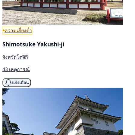
ความเสี่ยงต่ำ
Shimotsuke Yakushi-ji
จังหวัดโตจิกิ
43 เหตุการณ์
แจ้งเตือน