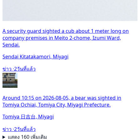
A security guard sighted a cub about 1 meter long on
company premises in Meito 2-chome, Izumi Ward,
Sendai.
Sendai Kitatakamori, Miyagi
ข่าว ·
2วันที่แล้ว
Around 10:15 on 2026-08-05, a bear was sighted in
Tomiya Ochiai, Tomiya City, Miyagi Prefecture.
Tomiya 日吉台, Miyagi
ข่าว ·
2วันที่แล้ว
แสดง 160 เพิ่มเติม