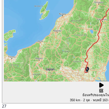
3D
ย้อนทริปของคุณใ
350 km
· 2 จุด
· พบหมี 163 ค
27