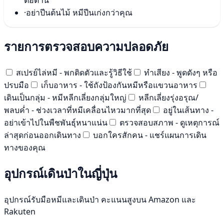
ต่อต้าน
·
อย่าปีนต้นไม้ หมีปีนเก่งกว่าคุณ
รายการตรวจสอบความปลอดภัย
สเปรย์ไล่หมี - พกติดตัวและรู้วิธีใช้
ทำเสียง - พูดดังๆ หรือ
ปรบมือ
เก็บอาหาร - ใช้ถังป้องกันหมีหรือแขวนอาหาร
เดินเป็นกลุ่ม - หมีหลีกเลี่ยงกลุ่มใหญ่
หลีกเลี่ยงรุ่งอรุณ/
พลบค่ำ - ช่วงเวลาที่หมีเคลื่อนไหวมากที่สุด
อยู่ในเส้นทาง -
อย่าเข้าไปในพืชพันธุ์หนาแน่น
ตรวจสอบสภาพ - ดูเหตุการณ์
ล่าสุดก่อนออกเดินทาง
บอกใครสักคน - แชร์แผนการเดิน
ทางของคุณ
อุปกรณ์เดินป่าในญี่ปุ่น
อุปกรณ์รับมือหมีและเดินป่า คะแนนสูงบน Amazon และ
Rakuten