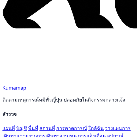
Kumamap
ติดตามเหตุการณ์หมีทั่วญี่ปุ่น ปลอดภัยในกิจกรรมกลางแจ้ง
สำรวจ
แผนที่
บัญชี
พื้นที่
สถานที่
การคาดการณ์
ใกล้ฉัน
วางแผนการ
เดินทาง
รายงานการเดินทาง
ชุมชน
การแจ้งเตือน
อุปกรณ์