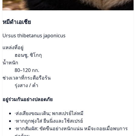
หมีดำเอเชีย
Ursus thibetanus japonicus
แหล่งที่อยู่
ฮอนชู, ชิโกกุ
น้ำหนัก
80–120 กก.
ช่วงเวลาที่กระตือรือร้น
รุ่งสาง / ค่ำ
อยู่ร่วมกันอย่างปลอดภัย
·
ส่งเสียงขณะเดิน; พกสเปรย์ไล่หมี
·
หากถูกพุ่งใส่ ยืนนิ่งและใช้สเปรย์
·
หากสัมผัส: ขัดขืนอย่างหนักแน่น หมีจะถอยเมื่อพบการ