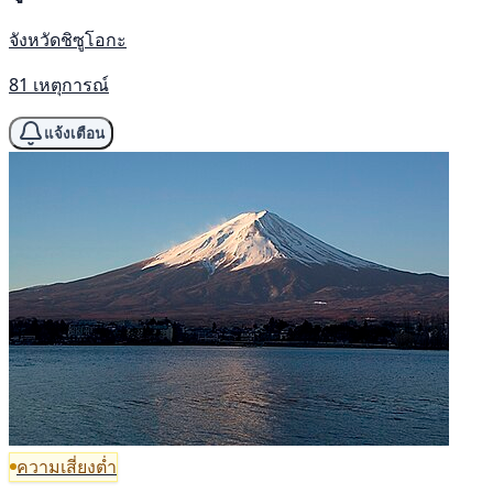
จังหวัดชิซูโอกะ
81 เหตุการณ์
แจ้งเตือน
ความเสี่ยงต่ำ