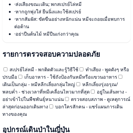
·
ส่งเสียงขณะเดิน; พกสเปรย์ไล่หมี
·
หากถูกพุ่งใส่ ยืนนิ่งและใช้สเปรย์
·
หากสัมผัส: ขัดขืนอย่างหนักแน่น หมีจะถอยเมื่อพบการ
ต่อต้าน
·
อย่าปีนต้นไม้ หมีปีนเก่งกว่าคุณ
รายการตรวจสอบความปลอดภัย
สเปรย์ไล่หมี - พกติดตัวและรู้วิธีใช้
ทำเสียง - พูดดังๆ หรือ
ปรบมือ
เก็บอาหาร - ใช้ถังป้องกันหมีหรือแขวนอาหาร
เดินเป็นกลุ่ม - หมีหลีกเลี่ยงกลุ่มใหญ่
หลีกเลี่ยงรุ่งอรุณ/
พลบค่ำ - ช่วงเวลาที่หมีเคลื่อนไหวมากที่สุด
อยู่ในเส้นทาง -
อย่าเข้าไปในพืชพันธุ์หนาแน่น
ตรวจสอบสภาพ - ดูเหตุการณ์
ล่าสุดก่อนออกเดินทาง
บอกใครสักคน - แชร์แผนการเดิน
ทางของคุณ
อุปกรณ์เดินป่าในญี่ปุ่น