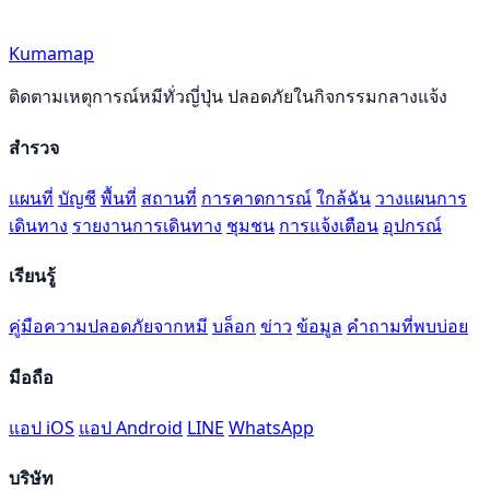
Kumamap
ติดตามเหตุการณ์หมีทั่วญี่ปุ่น ปลอดภัยในกิจกรรมกลางแจ้ง
สำรวจ
แผนที่
บัญชี
พื้นที่
สถานที่
การคาดการณ์
ใกล้ฉัน
วางแผนการ
เดินทาง
รายงานการเดินทาง
ชุมชน
การแจ้งเตือน
อุปกรณ์
เรียนรู้
คู่มือความปลอดภัยจากหมี
บล็อก
ข่าว
ข้อมูล
คำถามที่พบบ่อย
มือถือ
แอป iOS
แอป Android
LINE
WhatsApp
บริษัท