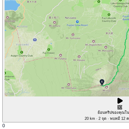
3D
ย้อนทริปของคุณใ
20 km
· 2 จุด
· พบหมี 12 คร
0