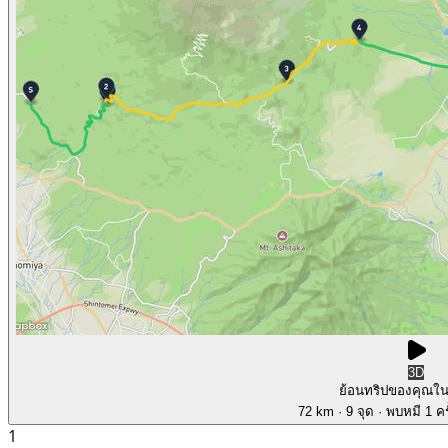
3D
ย้อนทริปของคุณใ
72 km
· 9 จุด
· พบหมี 1 คร
1