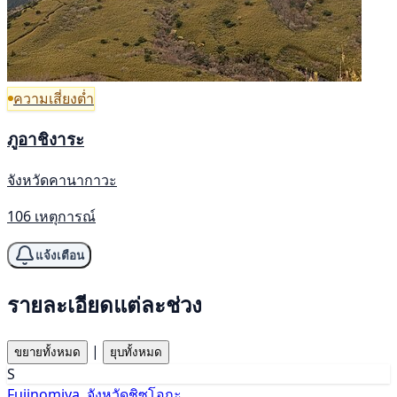
ความเสี่ยงต่ำ
ภูอาชิงาระ
จังหวัดคานากาวะ
106 เหตุการณ์
แจ้งเตือน
รายละเอียดแต่ละช่วง
|
ขยายทั้งหมด
ยุบทั้งหมด
S
Fujinomiya, จังหวัดชิซูโอกะ