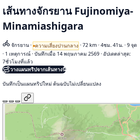
เส้นทางจักรยาน Fujinomiya-
Minamiashigara
จักรยาน
·
·
72 km
·
4ชม. 41น.
·
9 จุด
ความเสี่ยงปานกลาง
·
1 เหตุการณ์
·
บันทึกเมื่อ 14 พฤษภาคม 2569
·
อัปเดตล่าสุด:
7ชั่วโมงที่แล้ว
วางแผนทริปจากเส้นทางนี้
บันทึกเป็นแผนทริปใหม่ ต้นฉบับไม่เปลี่ยนแปลง