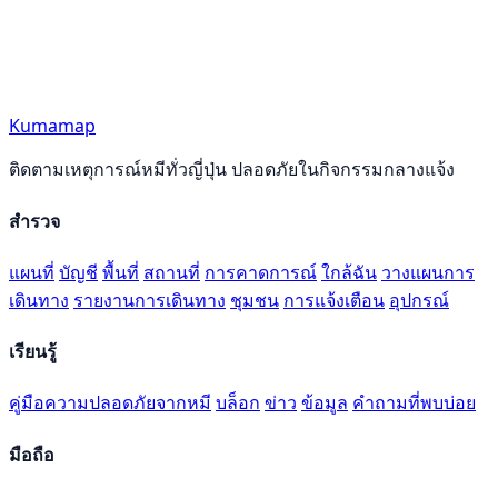
Kumamap
ติดตามเหตุการณ์หมีทั่วญี่ปุ่น ปลอดภัยในกิจกรรมกลางแจ้ง
สำรวจ
แผนที่
บัญชี
พื้นที่
สถานที่
การคาดการณ์
ใกล้ฉัน
วางแผนการ
เดินทาง
รายงานการเดินทาง
ชุมชน
การแจ้งเตือน
อุปกรณ์
เรียนรู้
คู่มือความปลอดภัยจากหมี
บล็อก
ข่าว
ข้อมูล
คำถามที่พบบ่อย
มือถือ