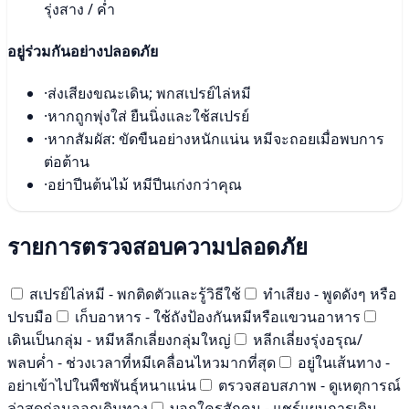
รุ่งสาง / ค่ำ
อยู่ร่วมกันอย่างปลอดภัย
·
ส่งเสียงขณะเดิน; พกสเปรย์ไล่หมี
·
หากถูกพุ่งใส่ ยืนนิ่งและใช้สเปรย์
·
หากสัมผัส: ขัดขืนอย่างหนักแน่น หมีจะถอยเมื่อพบการ
ต่อต้าน
·
อย่าปีนต้นไม้ หมีปีนเก่งกว่าคุณ
รายการตรวจสอบความปลอดภัย
สเปรย์ไล่หมี - พกติดตัวและรู้วิธีใช้
ทำเสียง - พูดดังๆ หรือ
ปรบมือ
เก็บอาหาร - ใช้ถังป้องกันหมีหรือแขวนอาหาร
เดินเป็นกลุ่ม - หมีหลีกเลี่ยงกลุ่มใหญ่
หลีกเลี่ยงรุ่งอรุณ/
พลบค่ำ - ช่วงเวลาที่หมีเคลื่อนไหวมากที่สุด
อยู่ในเส้นทาง -
อย่าเข้าไปในพืชพันธุ์หนาแน่น
ตรวจสอบสภาพ - ดูเหตุการณ์
ล่าสุดก่อนออกเดินทาง
บอกใครสักคน - แชร์แผนการเดิน