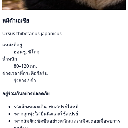
หมีดำเอเชีย
Ursus thibetanus japonicus
แหล่งที่อยู่
ฮอนชู, ชิโกกุ
น้ำหนัก
80–120 กก.
ช่วงเวลาที่กระตือรือร้น
รุ่งสาง / ค่ำ
อยู่ร่วมกันอย่างปลอดภัย
·
ส่งเสียงขณะเดิน; พกสเปรย์ไล่หมี
·
หากถูกพุ่งใส่ ยืนนิ่งและใช้สเปรย์
·
หากสัมผัส: ขัดขืนอย่างหนักแน่น หมีจะถอยเมื่อพบการ