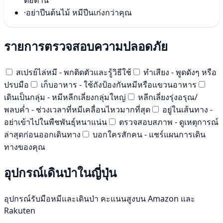
ต่อต้าน
·
อย่าปีนต้นไม้ หมีปีนเก่งกว่าคุณ
รายการตรวจสอบความปลอดภัย
สเปรย์ไล่หมี - พกติดตัวและรู้วิธีใช้
ทำเสียง - พูดดังๆ หรือ
ปรบมือ
เก็บอาหาร - ใช้ถังป้องกันหมีหรือแขวนอาหาร
เดินเป็นกลุ่ม - หมีหลีกเลี่ยงกลุ่มใหญ่
หลีกเลี่ยงรุ่งอรุณ/
พลบค่ำ - ช่วงเวลาที่หมีเคลื่อนไหวมากที่สุด
อยู่ในเส้นทาง -
อย่าเข้าไปในพืชพันธุ์หนาแน่น
ตรวจสอบสภาพ - ดูเหตุการณ์
ล่าสุดก่อนออกเดินทาง
บอกใครสักคน - แชร์แผนการเดิน
ทางของคุณ
อุปกรณ์เดินป่าในญี่ปุ่น
อุปกรณ์รับมือหมีและเดินป่า คะแนนสูงบน Amazon และ
Rakuten