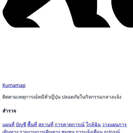
Kumamap
ติดตามเหตุการณ์หมีทั่วญี่ปุ่น ปลอดภัยในกิจกรรมกลางแจ้ง
สำรวจ
แผนที่
บัญชี
พื้นที่
สถานที่
การคาดการณ์
ใกล้ฉัน
วางแผนการ
เดินทาง
รายงานการเดินทาง
ชุมชน
การแจ้งเตือน
อุปกรณ์