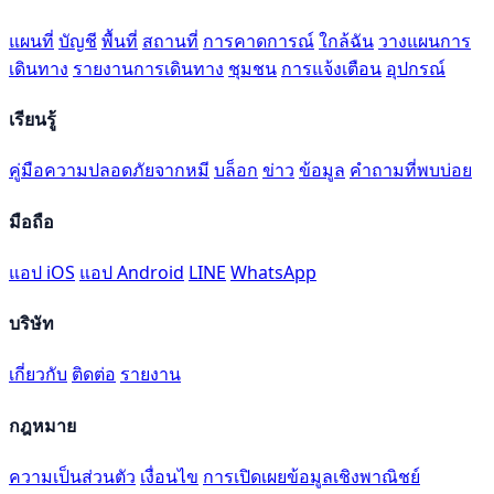
แผนที่
บัญชี
พื้นที่
สถานที่
การคาดการณ์
ใกล้ฉัน
วางแผนการ
เดินทาง
รายงานการเดินทาง
ชุมชน
การแจ้งเตือน
อุปกรณ์
เรียนรู้
คู่มือความปลอดภัยจากหมี
บล็อก
ข่าว
ข้อมูล
คำถามที่พบบ่อย
มือถือ
แอป iOS
แอป Android
LINE
WhatsApp
บริษัท
เกี่ยวกับ
ติดต่อ
รายงาน
กฎหมาย
ความเป็นส่วนตัว
เงื่อนไข
การเปิดเผยข้อมูลเชิงพาณิชย์