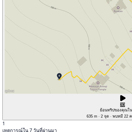
3D
ย้อนทริปของคุณใ
635 m
· 2 จุด
· พบหมี 22 คร
1
เหตุการณ์ใน 7 วันที่ผ่านมา