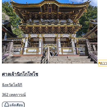
ควา
ศาลเจ้านิกโกโทโช
จังหวัดโตจิกิ
362 เหตุการณ์
แจ้งเตือน