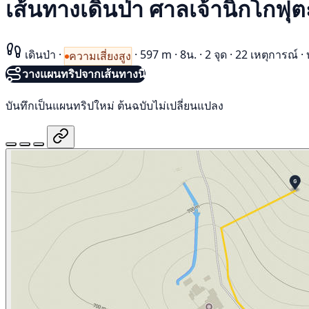
เส้นทางเดินป่า ศาลเจ้านิกโกฟุต
เดินป่า
·
·
597 m
·
8น.
·
2 จุด
·
22 เหตุการณ์
·
ความเสี่ยงสูง
วางแผนทริปจากเส้นทางนี้
บันทึกเป็นแผนทริปใหม่ ต้นฉบับไม่เปลี่ยนแปลง