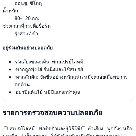
ฮอนชู, ชิโกกุ
น้ำหนัก
80–120 กก.
ช่วงเวลาที่กระตือรือร้น
รุ่งสาง / ค่ำ
อยู่ร่วมกันอย่างปลอดภัย
·
ส่งเสียงขณะเดิน; พกสเปรย์ไล่หมี
·
หากถูกพุ่งใส่ ยืนนิ่งและใช้สเปรย์
·
หากสัมผัส: ขัดขืนอย่างหนักแน่น หมีจะถอยเมื่อพบการ
ต่อต้าน
·
อย่าปีนต้นไม้ หมีปีนเก่งกว่าคุณ
รายการตรวจสอบความปลอดภัย
สเปรย์ไล่หมี - พกติดตัวและรู้วิธีใช้
ทำเสียง - พูดดังๆ หรือ
ปรบมือ
เก็บอาหาร - ใช้ถังป้องกันหมีหรือแขวนอาหาร