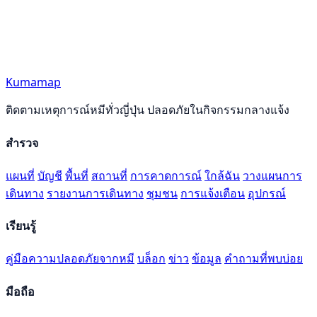
Kumamap
ติดตามเหตุการณ์หมีทั่วญี่ปุ่น ปลอดภัยในกิจกรรมกลางแจ้ง
สำรวจ
แผนที่
บัญชี
พื้นที่
สถานที่
การคาดการณ์
ใกล้ฉัน
วางแผนการ
เดินทาง
รายงานการเดินทาง
ชุมชน
การแจ้งเตือน
อุปกรณ์
เรียนรู้
คู่มือความปลอดภัยจากหมี
บล็อก
ข่าว
ข้อมูล
คำถามที่พบบ่อย
มือถือ